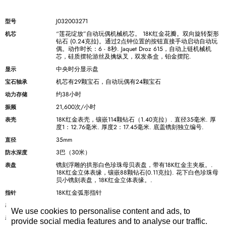
J032003271
型号
“莲花绽放”自动玩偶机械机芯。 18K红金花瓣。双向旋转梨形
机芯
钻石 (0.24克拉)。通过2点钟位置的按钮直接手动启动自动玩
偶。动作时长：6 - 8秒. Jaquet Droz 615，自动上链机械机
芯，硅质摆轮游丝及擒纵叉，双发条盒，铂金摆陀.
中央时分显示盘
显示
机芯有29颗宝石，自动玩偶有24颗宝石
宝石轴承
约38小时
动力存储
21,600次/小时
振频
18K红金表壳，镶嵌114颗钻石（1.40克拉）. 直径35毫米. 厚
表壳
度1：12.76毫米. 厚度2：17.45毫米. 底盖镌刻独立编号.
35mm
直径
3巴（30米）
防水深度
镌刻浮雕的拱形白色珍珠母贝表盘，带有18K红金主夹板。.
表盘
18K红金立体表缘，镶嵌88颗钻石(0.11克拉). 花下白色珍珠母
贝小镌刻表盘，18K红金立体表缘。.
18K红金弧形指针
指针
白色手工卷边鳄鱼皮表带
表带
We use cookies to personalise content and ads, to
18K红金折叠式表扣，镶嵌47颗钻石(0.47克拉)
表扣
provide social media features and to analyse our traffic.