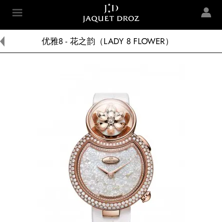
Skip to
main
Jaquet Droz
content
优雅8 - 花之韵（LADY 8 FLOWER）