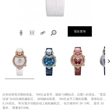
现在查询
白色珍珠母贝镌刻表盘。 18K红金表壳，镶嵌114颗钻石，总重1.40克拉。 “莲花
绽放”自动玩偶机械机芯。 按钮触动装置。 18K红金手工雕刻花瓣。 梨形钻石，
0.24克拉。 时分显示功能自动上链机械机芯。 动力储存约 38 小时。 直径 35
毫米。 限量发行8枚。