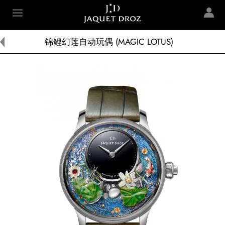
Skip to
main
Jaquet Droz
content
锦鲤幻莲自动玩偶 (MAGIC LOTUS)