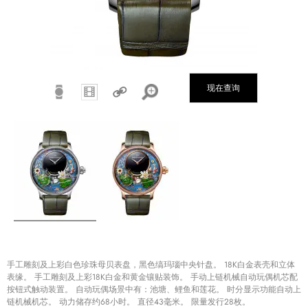
现在查询
手工雕刻及上彩白色珍珠母贝表盘，黑色缟玛瑙中央针盘。 18K白金表壳和立体
表缘。 手工雕刻及上彩18K白金和黄金镶贴装饰。 手动上链机械自动玩偶机芯配
按钮式触动装置。 自动玩偶场景中有：池塘、鲤鱼和莲花。 时分显示功能自动上
链机械机芯。 动力储存约68小时。 直径43毫米。 限量发行28枚。