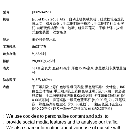
J032634270
型号
Jaquet Droz 2653 AT2，自动上链机械机芯，硅质摆轮游丝及
机芯
擒纵叉，双发条盒，手工雕刻扁平板桥，手工雕刻18K白金摆
陀 自动玩偶场景中有：池塘、鲤鱼和莲花，手动上链，按钮
式触发装置，双发条盒
偏心时分显示盘
显示
56颗宝石
宝石轴承
约68小时
动力存储
28,800次/小时
振频
18K白金表壳 直径43毫米 厚度16.96毫米 底盖镌刻专属限量编
表壳
号
约3巴 (30米)
防水深度
手工雕刻及上彩白色珍珠母贝表盘 黑色缟玛瑙中央针盘，18K
表盘
白金立体表缘 手工雕刻及上彩白色珍珠母贝及18K白、黄金镶
贴装饰，手工雕刻和饰珐琅18K白金莲叶 冬莲镶嵌7颗钻石 (约
0.005克拉)，春莲镶嵌一颗黄色蓝宝石 (约0.03克拉)，秋莲镶
嵌一颗红色梨形红宝石 (约0.30克拉)、一颗蓝色梨形蓝宝石
(约0.30克拉) 以及一颗黄色梨形蓝宝石 (约0.30克拉)
18K白金 动力储存带手工雕刻及上彩18K白金蜻蜓
指针
We use cookies to personalise content and ads, to
provide social media features and to analyse our traffic.
手工深绿色卷边鳄鱼皮表带
表带
We also share information about your use of our site with