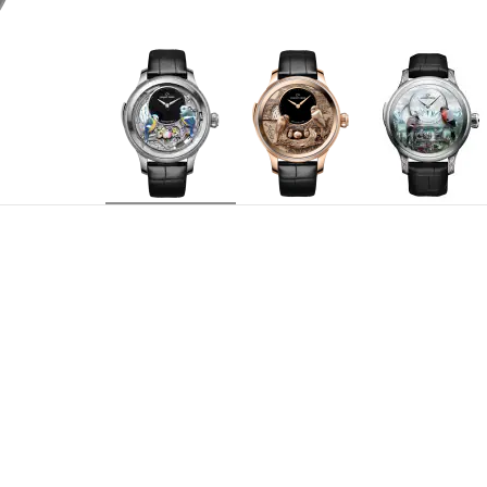
J031034203
型号
Jaquet Droz RMA88，手动上链三问报时
机芯
偏心时分显示盘
显示
69颗宝石
宝石轴承
48小时
动力存储
18,000次/小时
振频
18K白金 厚度18.70毫米 底盖镌刻限量独立编
表壳
47 mm
直径