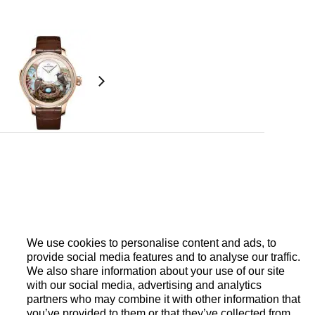
机械机芯，单发条盒。
We use cookies to personalise content and ads, to
provide social media features and to analyse our traffic.
We also share information about your use of our site
号
with our social media, advertising and analytics
partners who may combine it with other information that
you’ve provided to them or that they’ve collected from