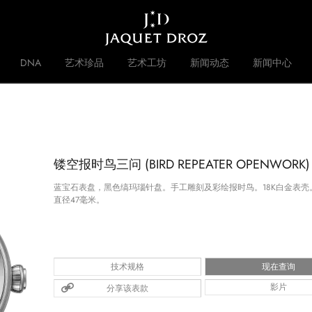
Skip to
main
content
DNA
艺术珍品
艺术工坊
新闻动态
新闻中心
 DISRUPTIVE LEGACY
品牌历史
镂空报时鸟三问 (BIRD REPEATER OPENWORK)
蓝宝石表盘，黑色缟玛瑙针盘。手工雕刻及彩绘报时鸟。18K白金表壳
直径47毫米。
技术规格
现在查询
分享该表款
影片