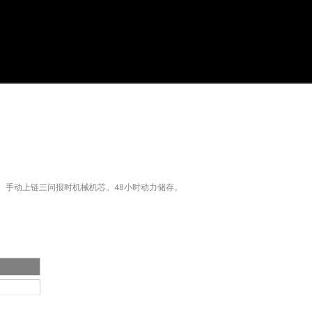
。手动上链三问报时机械机芯。48小时动力储存。