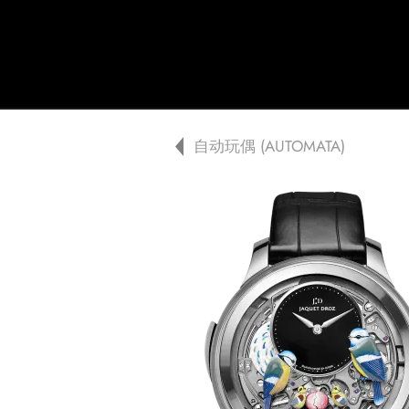
Jaquet Droz
A
自动玩偶 (AUTOMATA)