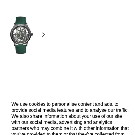
空陀飞轮机芯，灰色工艺处理，硅质摆轮游丝和擒纵叉，钛金
陀上可进行定制镌刻.
陀飞轮框架和偏心秒钟显示.
We use cookies to personalise content and ads, to
provide social media features and to analyse our traffic.
We also share information about your use of our site
with our social media, advertising and analytics
30毫米.
partners who may combine it with other information that
you’ve provided to them or that they’ve collected from