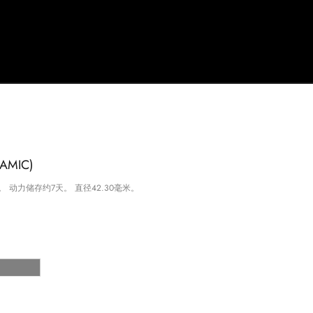
AMIC)
动力储存约7天。 直径42.30毫米。