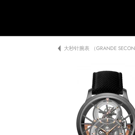
Jaquet Droz
A
大秒针腕表 （GRANDE SECO