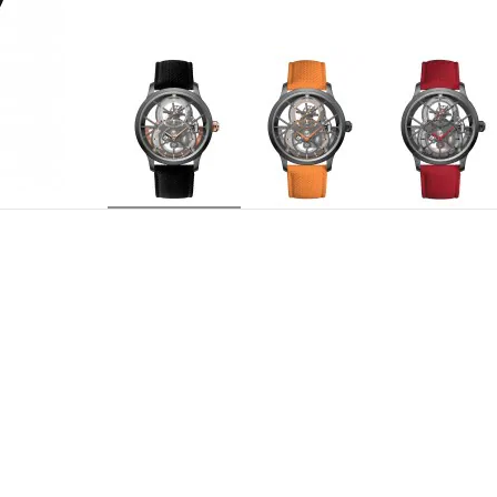
J0135250071
型号
Jaquet Droz 2625SQ，自动上链镂
机芯
属陀飞轮框架，单发条盒，18K红金摆陀. 摆
6点钟位置设偏心时分显示盘. 12点钟位置设
显示
30个宝石轴承
宝石轴承
约7天
动力存储
21,600次/小时
振频
黑色陶瓷表壳. 18K红金表冠和防水管. 直径42.
表壳
42.30 mm
直径