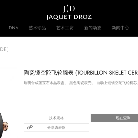
Skip to
main
content
DNA
艺术珍品
艺术工坊
新闻动态
新闻中心
 DISRUPTIVE LEGACY
品牌历史
NDE）
陶瓷镂空陀飞轮腕表 (TOURBILLON SKELET CER
透明合成蓝宝石水晶表盘。 黑色陶瓷表壳。 自动上链镂空陀飞轮机芯。 
技术规格
现在查询
分享该表款