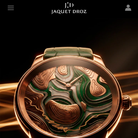
Skip to
main
Jaquet Droz
content