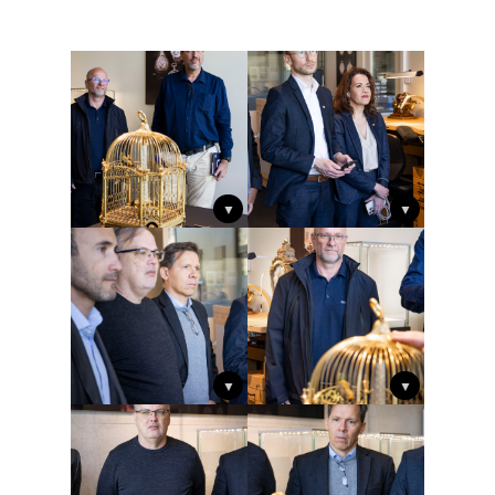
▼
▼
▼
▼