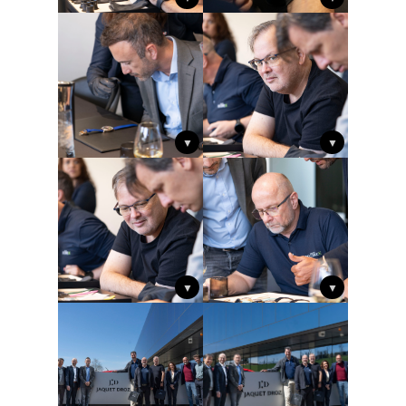
▼
▼
▼
▼