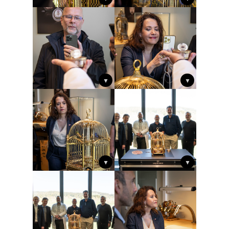
▼
▼
▼
▼