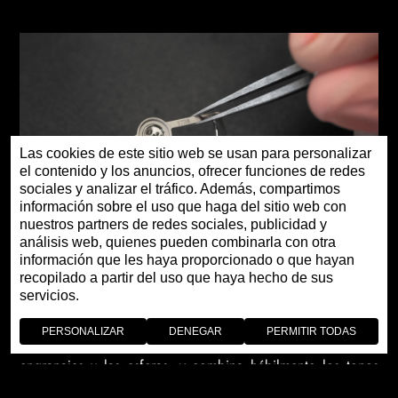
Las cookies de este sitio web se usan para personalizar
el contenido y los anuncios, ofrecer funciones de redes
sociales y analizar el tráfico. Además, compartimos
información sobre el uso que haga del sitio web con
nuestros partners de redes sociales, publicidad y
análisis web, quienes pueden combinarla con otra
información que les haya proporcionado o que hayan
recopilado a partir del uso que haya hecho de sus
servicios.
El calibre 2863 SQ se reduce a su mínima expresión. El
diseño es increíblemente arquitectónico y ultramoderno,
PERSONALIZAR
DENEGAR
PERMITIR TODAS
con puentes rectos que envuelven las curvas de los
engranajes y las esferas, y combina hábilmente los tonos
grises y negros: esfera gris cepillada, puentes en PVD