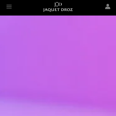
Skip to
main
Jaquet Droz
content