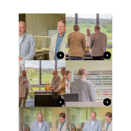
▼
▼
▼
▼