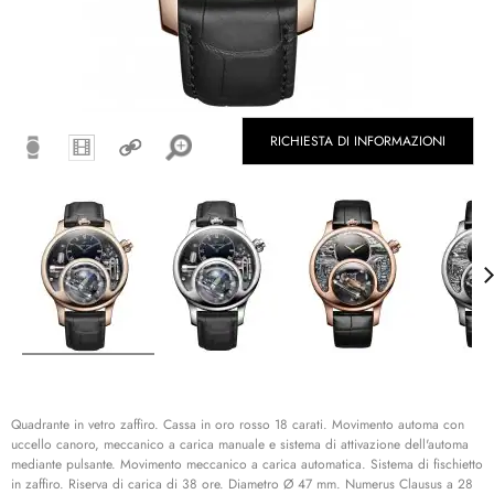
RICHIESTA DI INFORMAZIONI
Quadrante in vetro zaffiro. Cassa in oro rosso 18 carati. Movimento automa con
uccello canoro, meccanico a carica manuale e sistema di attivazione dell'automa
mediante pulsante. Movimento meccanico a carica automatica. Sistema di fischietto
in zaffiro. Riserva di carica di 38 ore. Diametro Ø 47 mm. Numerus Clausus a 28