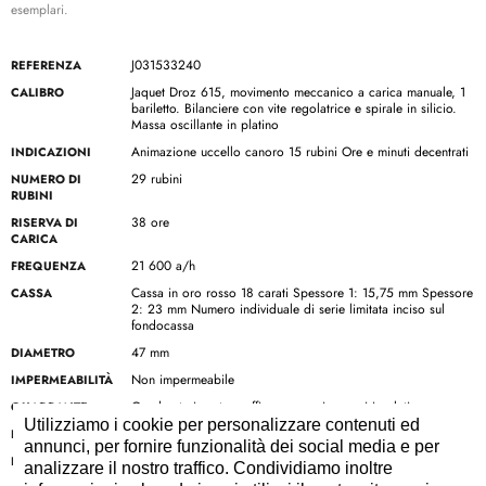
esemplari.
J031533240
REFERENZA
Jaquet Droz 615, movimento meccanico a carica manuale, 1
CALIBRO
bariletto. Bilanciere con vite regolatrice e spirale in silicio.
Massa oscillante in platino
Animazione uccello canoro 15 rubini Ore e minuti decentrati
INDICAZIONI
29 rubini
NUMERO DI
RUBINI
38 ore
RISERVA DI
CARICA
21 600 a/h
FREQUENZA
Cassa in oro rosso 18 carati Spessore 1: 15,75 mm Spessore
CASSA
2: 23 mm Numero individuale di serie limitata inciso sul
fondocassa
47 mm
DIAMETRO
Non impermeabile
IMPERMEABILITÀ
Quadrante in vetro zaffiro e numeri romani in platino
QUADRANTE
Utilizziamo i cookie per personalizzare contenuti ed
Acciaio azzurrato
LANCETTE
annunci, per fornire funzionalità dei social media e per
Alligatore nero ripiegato e cucito a mano, con interno in
BRACCIALE
analizzare il nostro traffico. Condividiamo inoltre
alligatore nero e cuciture nere