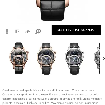
RICHIESTA DI INFORMAZIONI
Quadrante in madreperla bianca incisa e dipinta a mano. Contatore in onice.
Cassa e rehaut applicato in oro rosso 18 carati. Movimento automa con uccello
canoro, meccanico a carica manuale e sistema di attivazione dell’automa mediante
pulsante. Sistema di fischietto in zaffiro. Movimento automatico con indicazione