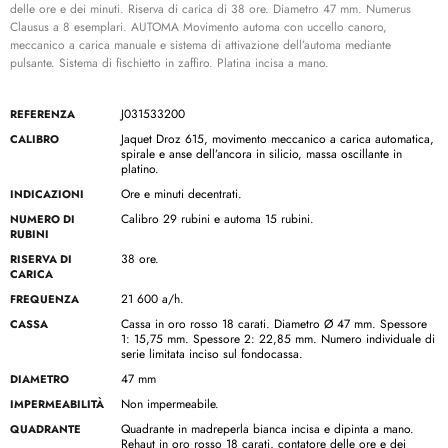
delle ore e dei minuti. Riserva di carica di 38 ore. Diametro 47 mm. Numerus
Clausus a 8 esemplari. AUTOMA Movimento automa con uccello canoro,
meccanico a carica manuale e sistema di attivazione dell’automa mediante
pulsante. Sistema di fischietto in zaffiro. Platina incisa a mano.
J031533200
REFERENZA
Jaquet Droz 615, movimento meccanico a carica automatica,
CALIBRO
spirale e anse dell’ancora in silicio, massa oscillante in
platino.
Ore e minuti decentrati.
INDICAZIONI
Calibro 29 rubini e automa 15 rubini.
NUMERO DI
RUBINI
38 ore.
RISERVA DI
CARICA
21 600 a/h.
FREQUENZA
Cassa in oro rosso 18 carati. Diametro Ø 47 mm. Spessore
CASSA
1: 15,75 mm. Spessore 2: 22,85 mm. Numero individuale di
serie limitata inciso sul fondocassa.
47 mm
DIAMETRO
Non impermeabile.
IMPERMEABILITÀ
Quadrante in madreperla bianca incisa e dipinta a mano.
QUADRANTE
Rehaut in oro rosso 18 carati, contatore delle ore e dei