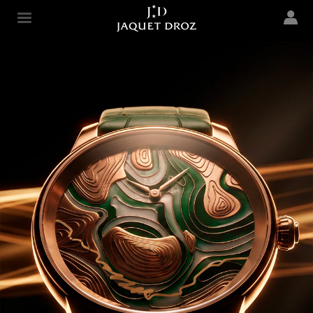
Skip to
main
Jaquet Droz
content