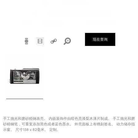
现在查询
手工抛光和磨砂精钢表壳。 内嵌装饰件由暗色亮漆梨木薄片制成。 手工抛光和磨
砂精钢笔，可重复添加黑色或者蓝色墨水。 外壳面板上有镌刻签名。 动力储存指
示窗。 尺寸158 x 82毫米。 定制。