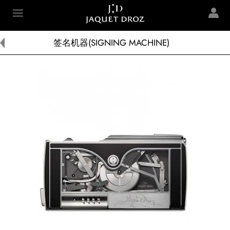
Skip to
main
Jaquet Droz
content
签名机器(SIGNING MACHINE)