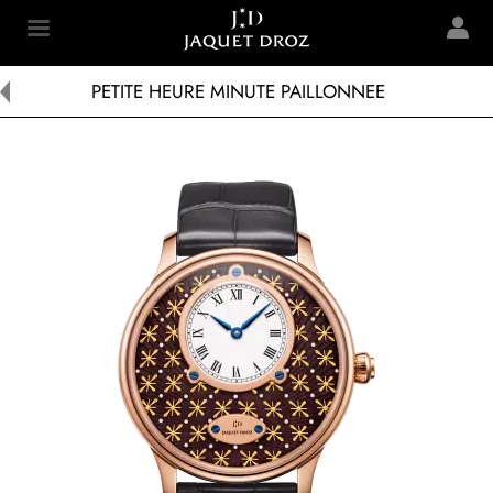
Skip to
main
Jaquet Droz
content
PETITE HEURE MINUTE PAILLONNEE