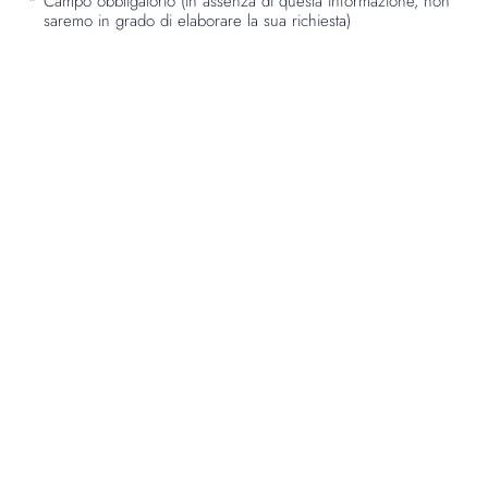
*
Campo obbligatorio (in assenza di questa informazione, non
saremo in grado di elaborare la sua richiesta)