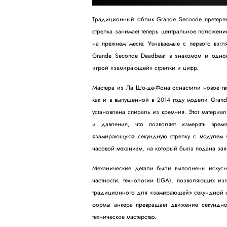
Традиционный облик Grande Seconde претерпе
стрелка занимает теперь центральное положение
на прежнем месте. Узнаваемые с первого взг
Grande Seconde Deadbeat в знакомом и одн
игрой «замирающей» стрелки и цифр.
Мастера из Ла Шо-де-Фона оснастили новое тво
как и в выпущенной в 2014 году модели Grande
установлена спираль из кремния. Этот материа
и давления, что позволяет измерять врем
«замирающую» секундную стрелку с модулем ч
часовой механизм, на который была подана заяв
Механические детали были выполнены искусн
частности, технологии LIGA), позволяющих изг
традиционного для «замирающей» секундной ст
формы анкера превращает движение секундной
техническое мастерство.