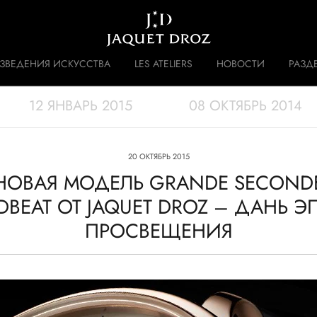
Skip to
main
content
ЗВЕДЕНИЯ ИСКУССТВА
LES ATELIERS
НОВОСТИ
РАЗД
12 ЯНВАРЬ 2015
08 ОКТЯБРЬ 2014
 DISRUPTIVE LEGACY
ИСТОРИЯ
20 ОКТЯБРЬ 2015
НОВАЯ МОДЕЛЬ GRANDE SECOND
DBEAT ОТ JAQUET DROZ – ДАНЬ Э
ПРОСВЕЩЕНИЯ