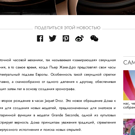
ПОДЕЛИТЬСЯ ЭТОЙ НОВОСТЬЮ
очной часовой механики, так называемая «замирающая» секундная
САМ
ния, в то самое время, когда Пьер Жаке-Дро представлял свои часы
ектуальный подъем Европы. Особенность такой секундной стрелки
плавно, а скачкообразно от одного деления к другому, обеспечивая
цип затем лег в основу создания хронографа.
 второе рождение в часах Jaquet Droz. Это новое обращение Дома к
нас, ч
собран
ния для создания новых моделей, предназначенных для знатоков и
старинной функции в модели Grande Seconde, одной из культовых
стрирует верность Дома принципам уважения традиций, стремления
иртуозного исполнения и поиска новых открытий.