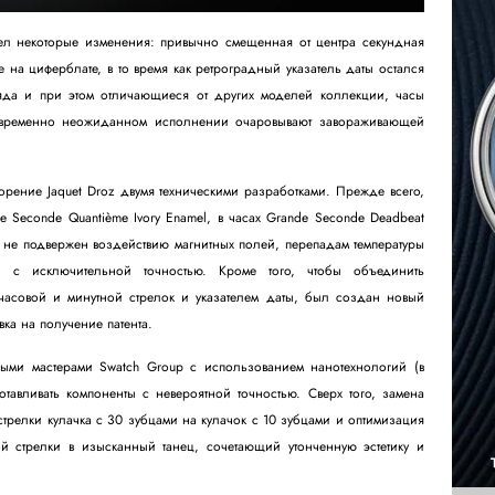
л некоторые изменения: привычно смещенная от центра секундная
 на циферблате, в то время как ретроградный указатель даты остался
ляда и при этом отличающиеся от других моделей коллекции, часы
овременно неожиданном исполнении очаровывают завораживающей
рение Jaquet Droz двумя техническими разработками. Прежде всего,
 Seconde Quantième Ivory Enamel, в часах Grande Seconde Deadbeat
л не подвержен воздействию магнитных полей, перепадам температуры
я с исключительной точностью. Кроме того, чтобы объединить
асовой и минутной стрелок и указателем даты, был создан новый
ка на получение патента.
ыми мастерами Swatch Group с использованием нанотехнологий (в
отавливать компоненты с невероятной точностью. Сверх того, замена
релки кулачка с 30 зубцами на кулачок с 10 зубцами и оптимизация
 стрелки в изысканный танец, сочетающий утонченную эстетику и