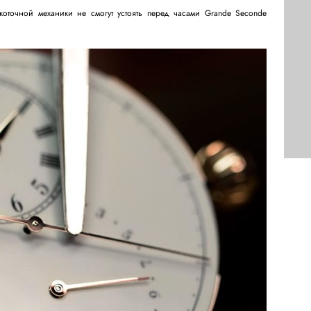
коточной механики не смогут устоять перед часами Grande Seconde