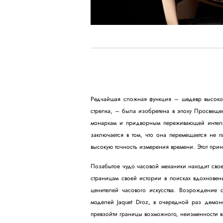
Редчайшая сложная функция – шедевр высокот
стрелка, – была изобретена в эпоху Просвеще
монархам и придворным переживающей интелл
заключается в том, что она перемещается не 
высокую точность измерения времени. Этот прин
Позабытое чудо часовой механики находит свое
страницам своей истории в поисках вдохнове
ценителей часового искусства. Возрождение 
моделей Jaquet Droz, в очередной раз демон
превзойти границы возможного, неизменности в