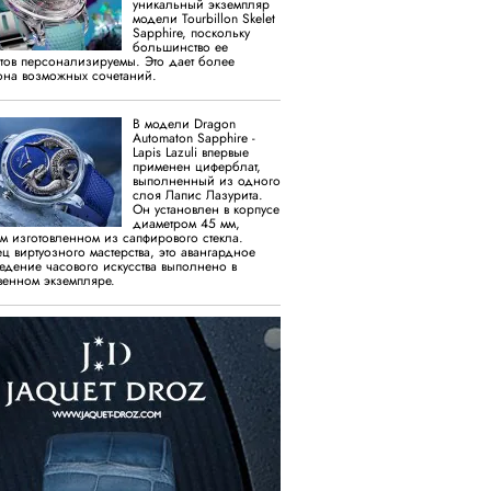
уникальный экземпляр
модели Tourbillon Skelet
Sapphire, поскольку
большинство ее
тов персонализируемы. Это дает более
на возможных сочетаний.
В модели Dragon
Automaton Sapphire -
Lapis Lazuli впервые
применен циферблат,
выполненный из одного
слоя Лапис Лазурита.
Он установлен в корпусе
диаметром 45 мм,
м изготовленном из сапфирового стекла.
ц виртуозного мастерства, это авангардное
едение часового искусства выполнено в
венном экземпляре.