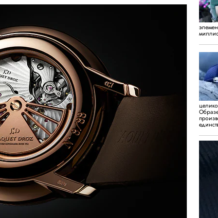
элемен
миллио
целико
Образе
произв
единст