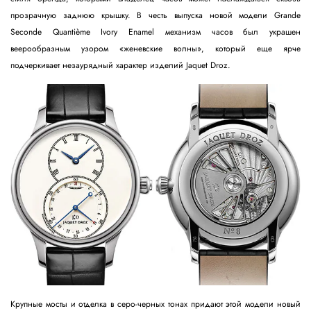
прозрачную заднюю крышку. В честь выпуска новой модели Grande
Seconde Quantième Ivory Enamel механизм часов был украшен
веерообразным узором «женевские волны», который еще ярче
подчеркивает незаурядный характер изделий Jaquet Droz.
Крупные мосты и отделка в серо-черных тонах придают этой модели новый