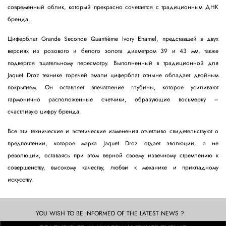
современный облик, который прекрасно сочетается с традиционным ДНК
бренда.
Циферблат Grande Seconde Quantième Ivory Enamel, представшей в двух
версиях из розового и белого золота диаметром 39 и 43 мм, также
подвергся тщательному пересмотру. Выполненный в традиционной для
Jaquet Droz технике горячей эмали циферблат отныне обладает двойным
покрытием. Он оставляет впечатление глубины, которое усиливают
гармонично расположенные счетчики, образующие восьмерку –
счастливую цифру бренда.
Все эти технические и эстетические изменения отчетливо свидетельствуют о
предпочтении, которое марка Jaquet Droz отдает эволюции, а не
революции, оставаясь при этом верной своему извечному стремлению к
совершенству, высокому качеству, любви к механике и прикладному
искусству.
YOU WISH TO BE INFORMED OF THE LATEST NEWS ?