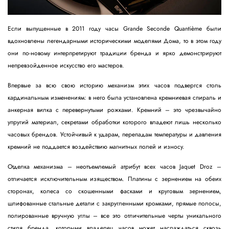
Если выпущенные в 2011 году часы Grande Seconde Quantième были
вдохновлены легендарными историческими моделями Дома, то в этом году
они по-новому интерпретируют традиции бренда и ярко демонстрируют
непревзойденное искусство его мастеров.
Впервые за всю свою историю механизм этих часов подвергся столь
кардинальным изменениям: в него была установлена кремниевая спираль и
анкерная вилка с перевернутыми рожками. Кремний – это чрезвычайно
упругий материал, секретами обработки которого владеют лишь несколько
часовых брендов. Устойчивый к ударам, перепадам температуры и давления
кремний не поддается воздействию магнитных полей и износу.
Отделка механизма – неотъемлемый атрибут всех часов Jaquet Droz –
отличается исключительным изяществом. Платины с зернением на обеих
сторонах, колеса со скошенными фасками и круговым зернением,
шлифованные стальные детали с закругленными кромками, прямые полосы,
полированные вручную углы – все это отличительные черты уникального
стиля бренда, которыми владелец часов может наслаждаться сквозь