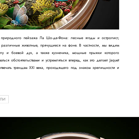
 природного пейзажа Ла Шо-де-Фона: лесные ягоды и остролист,
же различные животные, прячущиеся на фоне. В частности, мы видим
лу и боевой дух, а также кузнечика, мощные прыжки которого
ться обстоятельствами и устремляться вперед, как это делает Jaquet
 отвечать трендам XXI века, проходящего под знаком зрелищности и
ЕЛИ