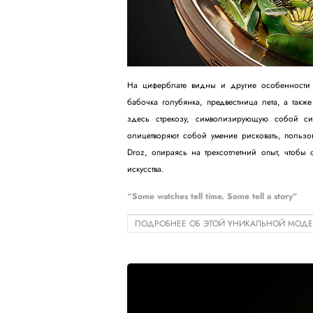
На циферблате видны и другие особенности
бабочка голубянка, предвестница лета, а так
здесь стрекозу, символизирующую собой си
олицетворяют собой умение рисковать, пользова
Droz, опираясь на трехсотлетний опыт, чтобы
искусства.
“Some watches tell time. Some tell a story”
ПОДРОБНЕЕ ОБ ЭТОЙ УНИКАЛЬНОЙ МОД