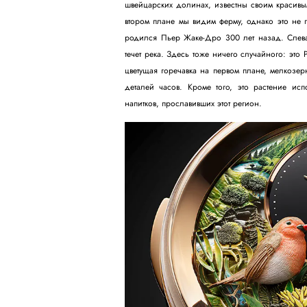
швейцарских долинах, известны своим красивы
втором плане мы видим ферму, однако это не п
родился Пьер Жаке-Дро 300 лет назад. Слев
течет река. Здесь тоже ничего случайного: это
цветущая горечавка на первом плане, мелкозе
деталей часов. Кроме того, это растение ис
напитков, прославивших этот регион.