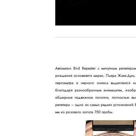
Автоматон Bird Repeater с минутным репетир
рождения основателя марки, Пьера Жаке-Дро,
перламутра и черного оникса выделяются н
благодаря разнообразным анимациям, изобр
обширное подвижное полотно, полностью вы
репетира – одно их самых редких усложнений В
мм из розового золота 750 пробы.