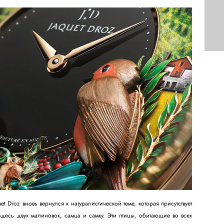
 Droz вновь вернулся к натуралистической теме, которая присутствует
здесь двух малиновок, самца и самку. Эти птицы, обитающие во всех