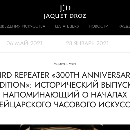
Skip to
main
content
ЗВЕДЕНИЯ ИСКУССТВА
LES ATELIERS
НОВОСТИ
РАЗД
06 МАЙ 2021
28 ЯНВАРЬ 2021
 DISRUPTIVE LEGACY
ИСТОРИЯ
24 ИЮНЬ 2021
IRD REPEATER «300TH ANNIVERSA
DITION»: ИСТОРИЧЕСКИЙ ВЫПУС
НАПОМИНАЮЩИЙ О НАЧАЛАХ
ЕЙЦАРСКОГО ЧАСОВОГО ИСКУСС