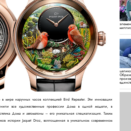
элемен
миллио
целико
Образе
произв
единст
 в мире наручных часов коллекцией Bird Repeater. Эти инновации
динили все художественные профессии Дома в одной модели, в
стетика Дома и автоматоны – его уникальная специализация. Таким
еков истории Jaquet Droz, воплощенная в уникальном современном