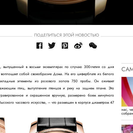
ПОДЕЛИТЬСЯ ЭТОЙ НОВОСТЬЮ
ом, выпущенный в восьми экземплярах по случаю 300-летия со дня
САМ
 воплощает собой своеобразие Дома. На его циферблате из белого
акладные элементы из розового золота 750 пробы. Он оживает
ажающим птиц, вылупление птенцов и реку на заднем плане. Это
гравированное и окрашенное вручную, размерено боем минутного
ысокого часового искусства, – что размещен в корпусе диаметром 47
нас, ч
собран