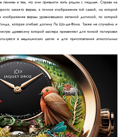
м пением и тем, что они привыкли жить рядом с людьми. Справа на
росто какая-то ферма, а точное изображение той самой, на которой
а изображение фермы уравновешено зеленой долиной, по которой
 Ронда, которая огибает долину Ла Шо-де-Фона. Также не случайна и
рнистую древесину которой мастера применяют для тонкой полировки
пользуется в медицинских целях и для приготовления алкогольных