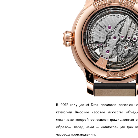
В 2012 году Jaquet Droz произвел революцию
категории Высокое часовое искусство объе
механизме которой сочетаются традиционная э
образом, перед нами – квинтэссенция трех в
часовом произведении.