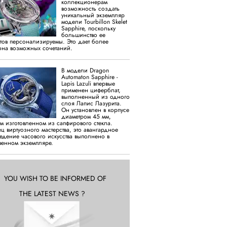
коллекционерам
возможность создать
уникальный экземпляр
модели Tourbillon Skelet
Sapphire, поскольку
большинство ее
тов персонализируемы. Это дает более
на возможных сочетаний.
В модели Dragon
Automaton Sapphire -
Lapis Lazuli впервые
применен циферблат,
выполненный из одного
слоя Лапис Лазурита.
Он установлен в корпусе
диаметром 45 мм,
м изготовленном из сапфирового стекла.
ц виртуозного мастерства, это авангардное
едение часового искусства выполнено в
венном экземпляре.
YOU WISH TO BE INFORMED OF
THE LATEST NEWS ?