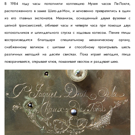
В 1984 году часы пополнили коллекцию Музея часов Ле-Локля,
расположенного в замке Шато-де-Мон, и мгновенно превратились в один
из его главных экспонатов. Механизм, оснащенный двумя фузеями с
цепной трансмиссией, отбивает часы и четверти часа при помощи двух
колокольчиков и шпиндельного спуска с ходовым колесом. Пение птицы
воспроизводится благодаря специальному механическому органу,
снабженному валиком с шипами и способному проигрывать шесть
различных мелодий на десяти свистках. Пока играет мелодия, птица
поворачивается, открывает клюв, помахивает хвостом и раздувает шею.