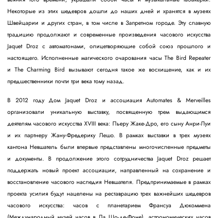
Некоторые из этих шедевров дошли до наших дней и хранятся в музеях
Швейцарии и других стран, в том числе в Запретном городе. Эту славную
традицию продолжают и современные произведения часового искусства
Jaquet Droz с автоматонами, олицетворяющие собой союз прошлого и
настоящего. Исполненные магического очарования часы The Bird Repeater
и The Charming Bird вызывают сегодня такое же восхищение, как и их
предшественники почти три века тому назад.
В 2012 году Дом Jaquet Droz и ассоциация Automates & Merveilles
организовали уникальную выставку, посвященную трем выдающимся
деятелям часового искусства XVIII века: Пьеру Жаке-Дро, его сыну Анри-Луи
и их партнеру Жану-Фредерику Лешо. В рамках выставки в трех музеях
кантона Невшатель были впервые представлены многочисленные предметы
и документы. В продолжение этого сотрудничества Jaquet Droz решает
поддержать новый проект ассоциации, направленный на сохранение и
восстановление часового наследия Невшателя. Предпринимаемые в рамках
проекта усилия будут нацелены на реставрацию трех важнейших шедевров
часового искусства: часов с планетарием Франсуа Дюкоммена
(Международный музей часов в Ла Шо-де-Фоне), астрономических часов