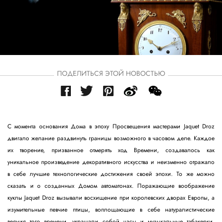
ПОДЕЛИТЬСЯ ЭТОЙ НОВОСТЬЮ
С момента основания Дома в эпоху Просвещения мастерами Jaquet Droz
двигало желание раздвинуть границы возможного в часовом деле. Каждое
их творение, призванное отмерять ход Времени, создавалось как
уникальное произведение декоративного искусства и неизменно отражало
в себе лучшие технологические достижения своей эпохи. То же можно
сказать и о созданных Домом автоматонах. Поражающие воображение
куклы Jaquet Droz вызывали восхищение при королевских дворах Европы, а
изумительные певчие птицы, воплощающие в себе натуралистические
веяния того времени, украшали собой часы и музыкальные табакерки.