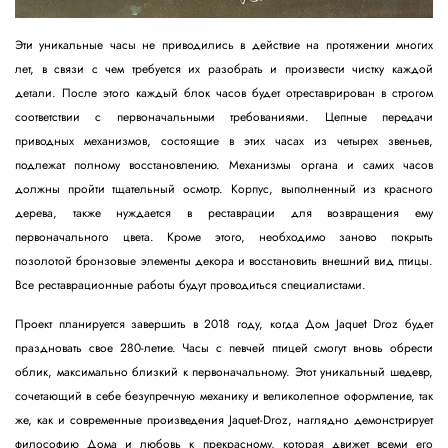
Эти уникальные часы не приводились в действие на протяжении многих
лет, в связи с чем требуется их разобрать и произвести чистку каждой
детали. После этого каждый блок часов будет отреставрирован в строгом
соответствии с первоначальными требованиями. Цепные передачи
приводных механизмов, состоящие в этих часах из четырех звеньев,
подлежат полному восстановлению. Механизмы органа и самих часов
должны пройти тщательный осмотр. Корпус, выполненный из красного
дерева, также нуждается в реставрации для возвращения ему
первоначального цвета. Кроме этого, необходимо заново покрыть
позолотой бронзовые элементы декора и восстановить внешний вид птицы.
Все реставрационные работы будут проводиться специалистами.
Проект планируется завершить в 2018 году, когда Дом Jaquet Droz будет
праздновать свое 280-летие. Часы с певчей птицей смогут вновь обрести
облик, максимально близкий к первоначальному. Этот уникальный шедевр,
сочетающий в себе безупречную механику и великолепное оформление, так
же, как и современные произведения Jaquet-Droz, наглядно демонстрирует
философию Дома и любовь к прекрасному, которая движет всеми его