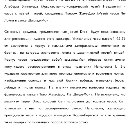
Альберта Биллетера (Художественно-исторический музей Невшателя) и
часов с певчей птицей, созданных Пьером Жаке-Дро (Музей часов Ле-
Локля в замке Шато-де-Мон).
Основные средства, предоставленные Jaquet Droz, будут предназначены
для реставрации именно этого шедевра. Уникальные часы высотой 92,56
см заключены в корпус с накладными декоративными элементами из
бронзы, на котором установлена клетка с механической певчей птицей.
Корпус часов представляет собой выдающийся образец стиля ампир,
получившего распространение в эпоху правления Наполеона I. Его
украшают характерные для этого периода египетские и восточные мотивы:
изображения сфинкса и крылатой богини победы, египетские бюсты,
лебеди и листья лотоса. На платину механизма нанесена надпись на
французском языке «Пьер Жаке-Дро, Ла Шо-де-Фон». Не исключено, что
механизм Jaquet Droz, который был изготовлен до корпуса часов, был
установлен в них по распоряжению самого Наполеона, желающего
преподнести часы в подарок принцессе Вюртембергской – в те времена
такие подарки пользовались особой популярностью.