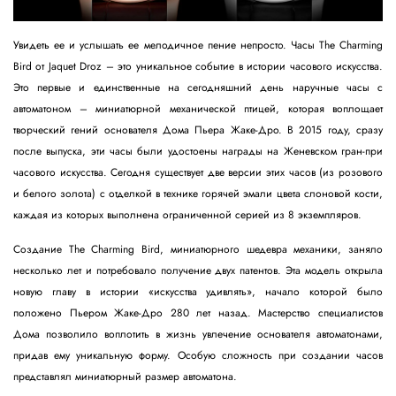
Увидеть ее и услышать ее мелодичное пение непросто. Часы The Charming
Bird от Jaquet Droz – это уникальное событие в истории часового искусства.
Это первые и единственные на сегодняшний день наручные часы с
автоматоном – миниатюрной механической птицей, которая воплощает
творческий гений основателя Дома Пьера Жаке-Дро. В 2015 году, сразу
после выпуска, эти часы были удостоены награды на Женевском гран-при
часового искусства. Сегодня существует две версии этих часов (из розового
и белого золота) с отделкой в технике горячей эмали цвета слоновой кости,
каждая из которых выполнена ограниченной серией из 8 экземпляров.
Создание The Charming Bird, миниатюрного шедевра механики, заняло
несколько лет и потребовало получение двух патентов. Эта модель открыла
новую главу в истории «искусства удивлять», начало которой было
положено Пьером Жаке-Дро 280 лет назад. Мастерство специалистов
Дома позволило воплотить в жизнь увлечение основателя автоматонами,
придав ему уникальную форму. Особую сложность при создании часов
представлял миниатюрный размер автоматона.