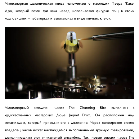
Миниатюрная механическая птица напоминает о наследии Пьера Жаке-
Дро, который почти три века назад использовал фигурки птиц в своих
композициях – табакерках и автоматонах в виде птичьих клеток.
Миниатюрный автоматон часов The Charming Bird выполнен в
художественных мастерских Дома Jaquet Droz. Он расположен над
механизмом, который приводит его в движение. Через сапфировое стекло
владелец часов может наслаждаться выполненными вручную гравировками,
дополняющими этот уникальный ансамбль. Так, новые версии часов The