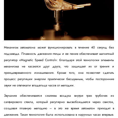
Механизм автоматона может функционировать в течение 40 секунд без
подзавода. Плавность движения птицы и ее пение обеспечивает магнитный
регулятор «Magnetic Speed Control»: благодаря этой технологии элементы
механизма не касаются друг друга, что защищает их от трения и
преждевременного изнашивания. Кроме того, она позволяет сделать
процесс регуляции энергии практически бесшумным, чтобы посторонние
звуки не отвлекали владельца часов от мелодии.
Звучание обеспечивается сжатием воздуха внутри трех трубочек из
сапфирового стекла, который регулярно высвобождается через свисток,
создавая плавную мелодию – в это же время автоматон приходит в
движение. Такая технология была использована в наручных часах впервые.