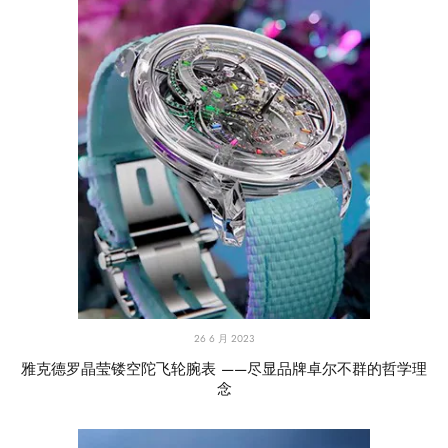
26 6 月 2023
雅克德罗晶莹镂空陀飞轮腕表 ——尽显品牌卓尔不群的哲学理
念