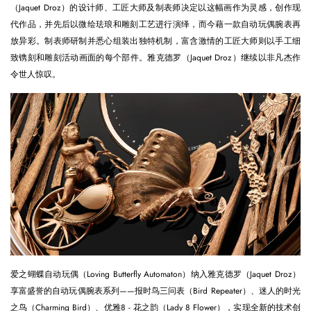
（Jaquet Droz）的设计师、工匠大师及制表师决定以这幅画作为灵感，创作现
代作品，并先后以微绘珐琅和雕刻工艺进行演绎，而今藉一款自动玩偶腕表再
放异彩。制表师研制并悉心组装出独特机制，富含激情的工匠大师则以手工细
致镌刻和雕刻活动画面的每个部件。雅克德罗（Jaquet Droz）继续以非凡杰作
令世人惊叹。
爱之蝴蝶自动玩偶（Loving Butterfly Automaton）纳入雅克德罗（Jaquet Droz）
享富盛誉的自动玩偶腕表系列——报时鸟三问表（Bird Repeater）、迷人的时光
之鸟（Charming Bird）、优雅8 - 花之韵（Lady 8 Flower），实现全新的技术创