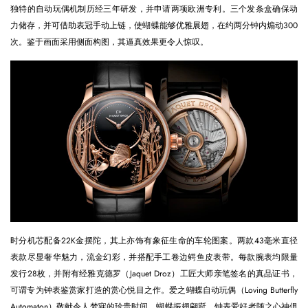
独特的自动玩偶机制历经三年研发，并申请两项欧洲专利。三个发条盒确保动
力储存，并可借助表冠手动上链，使蝴蝶能够优雅展翅，在约两分钟内煽动300
次。鉴于画面采用侧面构图，其逼真效果更令人惊叹。
时分机芯配备22K金摆陀，其上亦饰有象征生命的车轮图案。两款43毫米直径
表款尽显奢华魅力，流金幻彩，并搭配手工卷边鳄鱼皮表带。每款腕表均限量
发行28枚，并附有经雅克德罗（Jaquet Droz）工匠大师亲笔签名的真品证书，
可谓专为钟表鉴赏家打造的赏心悦目之作。爱之蝴蝶自动玩偶（Loving Butterfly
Automaton）敬献令人梦寐的珍贵时间。蝴蝶振翅翩跹，钟表爱好者随之心神俱