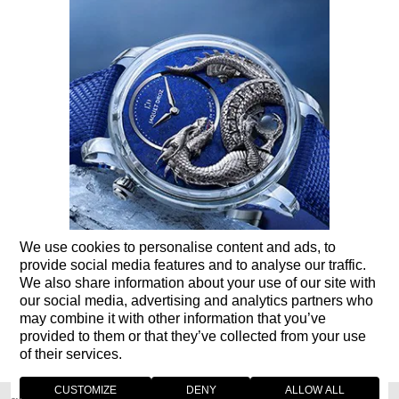
We use cookies to personalise content and ads, to
provide social media features and to analyse our traffic.
We also share information about your use of our site with
our social media, advertising and analytics partners who
05 7 月 2023
may combine it with other information that you’ve
provided to them or that they’ve collected from your use
蓝宝石水晶云起龙骧自动玩偶-天青石 (DRAGON AUTOMATON
of their services.
SAPPHIRE - LAPIS LAZULI)
CUSTOMIZE
DENY
ALLOW ALL