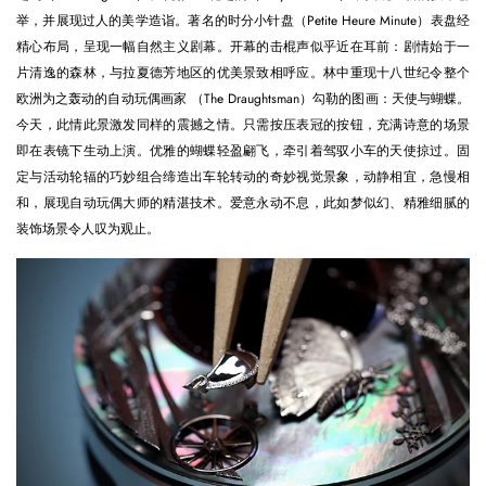
举，并展现过人的美学造诣。著名的时分小针盘（Petite Heure Minute）表盘经
精心布局，呈现一幅自然主义剧幕。开幕的击棍声似乎近在耳前：剧情始于一
片清逸的森林，与拉夏德芳地区的优美景致相呼应。林中重现十八世纪令整个
欧洲为之轰动的自动玩偶画家 （The Draughtsman）勾勒的图画：天使与蝴蝶。
今天，此情此景激发同样的震撼之情。只需按压表冠的按钮，充满诗意的场景
即在表镜下生动上演。优雅的蝴蝶轻盈翩飞，牵引着驾驭小车的天使掠过。固
定与活动轮辐的巧妙组合缔造出车轮转动的奇妙视觉景象，动静相宜，急慢相
和，展现自动玩偶大师的精湛技术。爱意永动不息，此如梦似幻、精雅细腻的
装饰场景令人叹为观止。