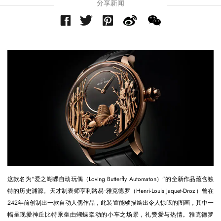
分享新闻
这款名为“爱之蝴蝶自动玩偶（Loving Butterfly Automaton）”的全新作品蕴含独
特的历史渊源。天才制表师亨利路易•雅克德罗（Henri-Louis Jaquet-Droz）曾在
242年前创制出一款自动人偶作品，此装置能够描绘出令人惊叹的图画，其中一
幅呈现爱神丘比特乘坐由蝴蝶牵动的小车之场景，礼赞爱与热情。雅克德罗