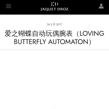
Skip to
main
Jaquet Droz
content
24 3 月 2017
爱之蝴蝶自动玩偶腕表（LOVING
BUTTERFLY AUTOMATON）