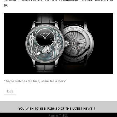
醉。
“Some watches tell time, some tell a story”
新品
YOU WISH TO BE INFORMED OF THE LATEST NEWS ?
订阅电子通讯