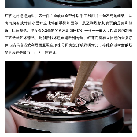
细节之处栩栩如生。四十件白金或红金部件以手工雕刻并一丝不苟地组装，从
表情胸有成竹的小爱神丘比特的手臂和面部，及至蝴蝶极其脆弱的足部和触
角，巨细靡遗。厚度仅0.2毫米的树木则如同指针一样一一嵌入，以高超的制表
工艺造就艺术臻品。此创新技术已申请欧洲专利。纤薄而富有立体感的金质嵌
件与缟玛瑙或波利尼西亚黑色珍珠母贝表盘形成鲜明对比，令此穿越时空的场
景更添神奇魔力，让人目眩神迷。