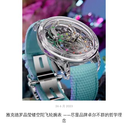
26 6 月 2023
雅克德罗晶莹镂空陀飞轮腕表 ——尽显品牌卓尔不群的哲学理
念