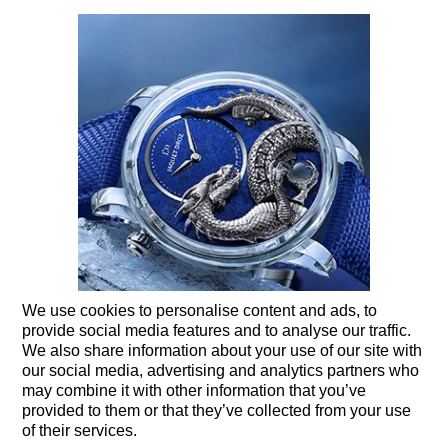
We use cookies to personalise content and ads, to
provide social media features and to analyse our traffic.
We also share information about your use of our site with
our social media, advertising and analytics partners who
05 7 月 2023
may combine it with other information that you’ve
provided to them or that they’ve collected from your use
蓝宝石水晶云起龙骧自动玩偶-天青石 (DRAGON AUTOMATON
of their services.
SAPPHIRE - LAPIS LAZULI)