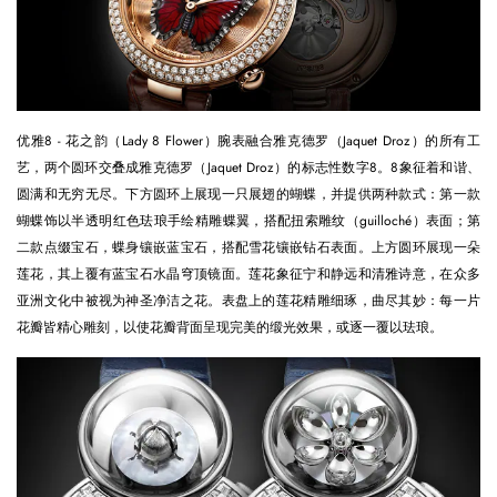
优雅8 - 花之韵（Lady 8 Flower）腕表融合雅克德罗（Jaquet Droz）的所有工
艺，两个圆环交叠成雅克德罗（Jaquet Droz）的标志性数字8。8象征着和谐、
圆满和无穷无尽。下方圆环上展现一只展翅的蝴蝶，并提供两种款式：第一款
蝴蝶饰以半透明红色珐琅手绘精雕蝶翼，搭配扭索雕纹（guilloché）表面；第
二款点缀宝石，蝶身镶嵌蓝宝石，搭配雪花镶嵌钻石表面。上方圆环展现一朵
莲花，其上覆有蓝宝石水晶穹顶镜面。莲花象征宁和静远和清雅诗意，在众多
亚洲文化中被视为神圣净洁之花。表盘上的莲花精雕细琢，曲尽其妙：每一片
花瓣皆精心雕刻，以使花瓣背面呈现完美的缎光效果，或逐一覆以珐琅。