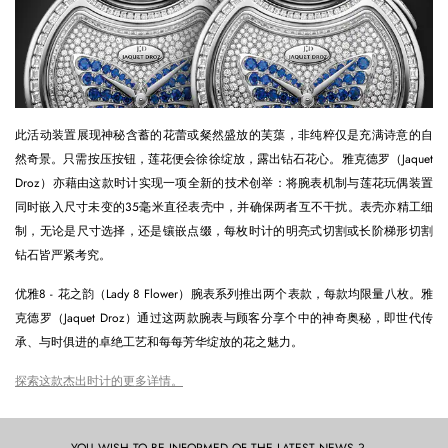
此活动装置展现神秘含蓄的花蕾或粲然盛放的芙蕖，非纯粹仅是充满诗意的自
然奇景。只需按压按钮，莲花便会徐徐绽放，露出钻石花心。雅克德罗（Jaquet
Droz）亦藉由这款时计实现一项全新的技术创举：将腕表机制与莲花玩偶装置
同时嵌入尺寸未变的35毫米直径表壳中，并确保两者互不干扰。表壳亦精工细
制，无论是尺寸选择，还是镶嵌点缀，每枚时计的明亮式切割或长阶梯形切割
钻石皆严紧考究。
优雅8 - 花之韵（Lady 8 Flower）腕表系列推出两个表款，每款均限量八枚。雅
克德罗（Jaquet Droz）通过这两款腕表与顾客分享个中的神奇奥秘，即世代传
承、与时俱进的卓绝工艺和每每芳华绽放的花之魅力。
探索这款杰出时计的更多详情。