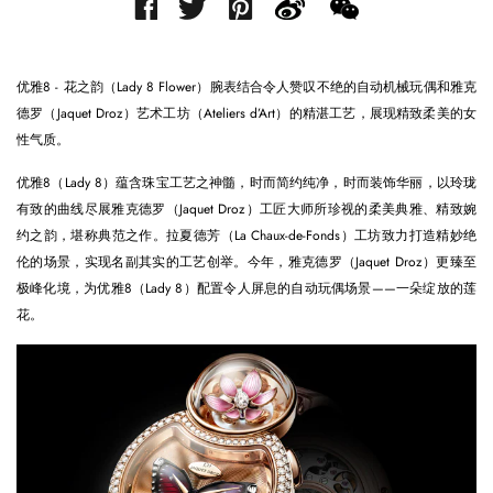
优雅8 - 花之韵（Lady 8 Flower）腕表结合令人赞叹不绝的自动机械玩偶和雅克
德罗（Jaquet Droz）艺术工坊（Ateliers d’Art）的精湛工艺，展现精致柔美的女
性气质。
优雅8（Lady 8）蕴含珠宝工艺之神髓，时而简约纯净，时而装饰华丽，以玲珑
有致的曲线尽展雅克德罗（Jaquet Droz）工匠大师所珍视的柔美典雅、精致婉
约之韵，堪称典范之作。拉夏德芳（La Chaux-de-Fonds）工坊致力打造精妙绝
伦的场景，实现名副其实的工艺创举。今年，雅克德罗（Jaquet Droz）更臻至
极峰化境，为优雅8（Lady 8）配置令人屏息的自动玩偶场景——一朵绽放的莲
花。