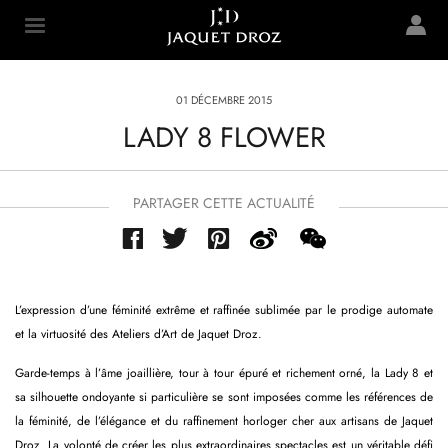
Skip to
main
Jaquet Droz
content
01 DÉCEMBRE 2015
LADY 8 FLOWER
PARTAGER CETTE ACTUALITÉ
L’expression d’une féminité extrême et raffinée sublimée par le prodige automate
et la virtuosité des Ateliers d’Art de Jaquet Droz.
Garde-temps à l’âme joaillière, tour à tour épuré et richement orné, la Lady 8 et
sa silhouette ondoyante si particulière se sont imposées comme les références de
la féminité, de l’élégance et du raffinement horloger cher aux artisans de Jaquet
Droz. La volonté de créer les plus extraordinaires spectacles est un véritable défi