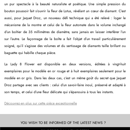
un pur spectacle à la beauté naturaliste et poétique. Une simple pression du
bouton poussoir fait s’ouvrir la fleur de Lotus, révélant un cœur de diamant. C’est
aussi, pour Jaquet Droz, un nouveau défi technique qui a été relevé : loger le
mécanisme de la montre et celui de la fleur automate dans le volume inchangé
d’un boîtier de 35 millimètres de diamètre, sans jamais en laisser interférer l’un
sur l’autre. Le façonnage de la boîte a fait l’objet d’un travail particulièrement
soigné, qu’il s’agisse des volumes et du sertissage de diamants taille brillant ou
baguette qui habille chaque pièce.
La Lady 8 Flower est disponible en deux versions, éditées à vingt-huit
exemplaires pour le modèle en or rouge et à huit exemplaires seulement pour le
modèle en or gris. Dans les deux cas, c’est un même goût du secret que Jaquet
Droz partage avec ses clients : celui d’un savoir-faire inouï, préservé et adapté à
son temps, et celui d’une fleur délicate qui s’épanouira à tous les instants.
Découvrez-en plus sur cette pièce exceptionnelle
YOU WISH TO BE INFORMED OF THE LATEST NEWS ?