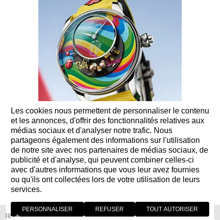
Les cookies nous permettent de personnaliser le contenu
et les annonces, d'offrir des fonctionnalités relatives aux
médias sociaux et d'analyser notre trafic. Nous
partageons également des informations sur l'utilisation
de notre site avec nos partenaires de médias sociaux, de
publicité et d'analyse, qui peuvent combiner celles-ci
03 JUILLET 2023
avec d'autres informations que vous leur avez fournies
ou qu'ils ont collectées lors de votre utilisation de leurs
THE ROLLING STONES AUTOMATON - ONLY WATCH 2023 :
services.
IT’S ONLY LOVE – AND I LIKE IT
PERSONNALISER
REFUSER
TOUT AUTORISER
FR