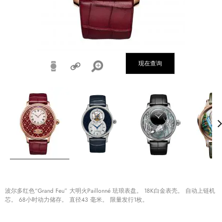
现在查询
波尔多红色“Grand Feu” 大明火Paillonné 珐琅表盘。 18K白金表壳。 自动上链机
芯。 68小时动力储存。 直径43 毫米。 限量发行1枚。