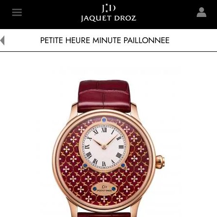
Skip to
main
Jaquet Droz
content
PETITE HEURE MINUTE PAILLONNEE