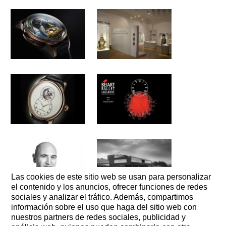
DROZ Y LA
JUEVES , OCTUBRE 18, 2012
MIÉRCOLES , JUNIO 27, 2012
CHINA
THE BIRD
JAQUET
COMENZÓ
REPEATER
DROZ
HACE DOS
CELEBRATES
SIGLOS
MORE
ITS
FABULOUS
LUNES , DICIEMBRE 12, 2011
SÁBADO , ENERO 1, 2011
MORE
HERITAGE
THE NEW
FAKE
ON JUNE
JAQUET
NEWS TO
21ST, 2012
DROZ
DELETE
TOURBILLON:
MORE
MORE
A
VIERNES , JUNIO 11, 2010
JUEVES , JULIO 1, 2010
TECHNICAL
JAQUET
MARC
AND
DROZ IS
ALEXANDER
AESTHETIC
Las cookies de este sitio web se usan para personalizar
MOVING
HAYEK
CHALLENGE
el contenido y los anuncios, ofrecer funciones de redes
IN ITS
sociales y analizar el tráfico. Además, compartimos
NEW
MORE
información sobre el uso que haga del sitio web con
MORE
LUNES , FEBRERO 1, 2010
HEAD
nuestros partners de redes sociales, publicidad y
JAQUET