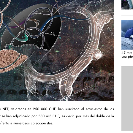
45 mm d
una pie
su NFT, valorados en 250 000 CHF, han suscitado el entusiasmo de los
 y se han adjudicado por 530 413 CHF, es decir, por más del doble de la
nfrentó a numerosos coleccionistas.