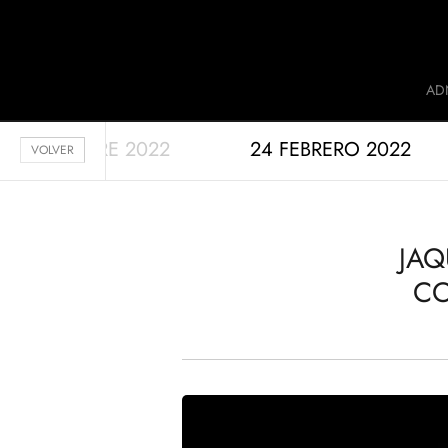
Jaquet Droz
AD
2 SEPTIEMBRE 2022
24 FEBRERO 2022
A
VOLVER
JAQ
CO