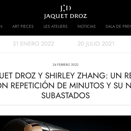
Skip to
main
content
N
ART PIECES
LES ATELIERS
NOTICIAS
SALA DE PRE
31 ENERO 2022
20 JULIO 2021
 DISRUPTIVE LEGACY
HISTORIA
24 FEBRERO 2022
UET DROZ Y SHIRLEY ZHANG: UN R
N REPETICIÓN DE MINUTOS Y SU N
SUBASTADOS