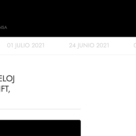
NSA
01 JULIO 2021
24 JUNIO 2021
ELOJ
FT,