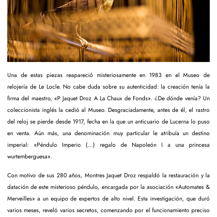
Una de estas piezas reapareció misteriosamente en 1983 en el Museo de
relojería de Le Locle. No cabe duda sobre su autenticidad: la creación tenía la
firma del maestro, «P Jaquet Droz A La Chaux de Fonds». ¿De dónde venía? Un
coleccionista inglés la cedió al Museo. Desgraciadamente, antes de él, el rastro
del reloj se pierde desde 1917, fecha en la que un anticuario de Lucerna lo puso
en venta. Aún más, una denominación muy particular le atribuía un destino
imperial: «Péndulo Imperio (…) regalo de Napoleón I a una princesa
wurtemberguesa».
Con motivo de sus 280 años, Montres Jaquet Droz respaldó la restauración y la
datación de este misterioso péndulo, encargada por la asociación «Automates &
Merveilles» a un equipo de expertos de alto nivel. Esta investigación, que duró
varios meses, reveló varios secretos, comenzando por el funcionamiento preciso