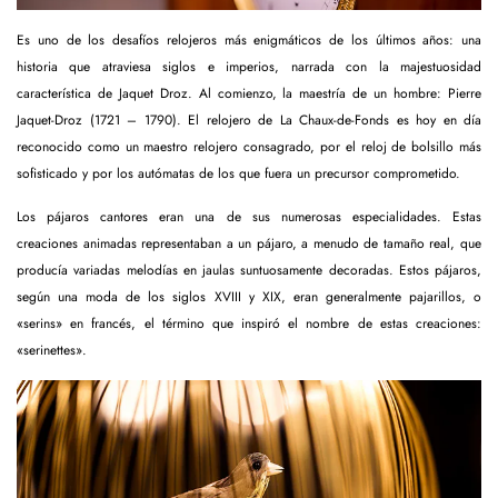
Es uno de los desafíos relojeros más enigmáticos de los últimos años: una
historia que atraviesa siglos e imperios, narrada con la majestuosidad
característica de Jaquet Droz. Al comienzo, la maestría de un hombre: Pierre
Jaquet-Droz (1721 – 1790). El relojero de La Chaux-de-Fonds es hoy en día
reconocido como un maestro relojero consagrado, por el reloj de bolsillo más
sofisticado y por los autómatas de los que fuera un precursor comprometido.
Los pájaros cantores eran una de sus numerosas especialidades. Estas
creaciones animadas representaban a un pájaro, a menudo de tamaño real, que
producía variadas melodías en jaulas suntuosamente decoradas. Estos pájaros,
según una moda de los siglos XVIII y XIX, eran generalmente pajarillos, o
«serins» en francés, el término que inspiró el nombre de estas creaciones:
«serinettes».