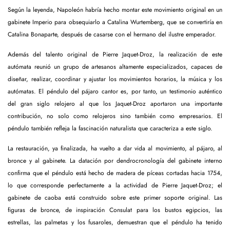
Según la leyenda, Napoleón habría hecho montar este movimiento original en un
gabinete Imperio para obsequiarlo a Catalina Wurtemberg, que se convertiría en
Catalina Bonaparte, después de casarse con el hermano del ilustre emperador.
Además del talento original de Pierre Jaquet-Droz, la realización de este
autómata reunió un grupo de artesanos altamente especializados, capaces de
diseñar, realizar, coordinar y ajustar los movimientos horarios, la música y los
autómatas. El péndulo del pájaro cantor es, por tanto, un testimonio auténtico
del gran siglo relojero al que los Jaquet-Droz aportaron una importante
contribución, no solo como relojeros sino también como empresarios. El
péndulo también refleja la fascinación naturalista que caracteriza a este siglo.
La restauración, ya finalizada, ha vuelto a dar vida al movimiento, al pájaro, al
bronce y al gabinete. La datación por dendrocronología del gabinete interno
confirma que el péndulo está hecho de madera de píceas cortadas hacia 1754,
lo que corresponde perfectamente a la actividad de Pierre Jaquet-Droz; el
gabinete de caoba está construido sobre este primer soporte original. Las
figuras de bronce, de inspiración Consulat para los bustos egipcios, las
estrellas, las palmetas y los fusaroles, demuestran que el péndulo ha tenido