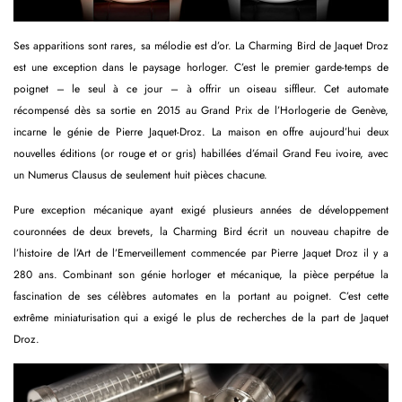
Ses apparitions sont rares, sa mélodie est d’or. La Charming Bird de Jaquet Droz
est une exception dans le paysage horloger. C’est le premier garde-temps de
poignet – le seul à ce jour – à offrir un oiseau siffleur. Cet automate
récompensé dès sa sortie en 2015 au Grand Prix de l’Horlogerie de Genève,
incarne le génie de Pierre Jaquet-Droz. La maison en offre aujourd’hui deux
nouvelles éditions (or rouge et or gris) habillées d’émail Grand Feu ivoire, avec
un Numerus Clausus de seulement huit pièces chacune.
Pure exception mécanique ayant exigé plusieurs années de développement
couronnées de deux brevets, la Charming Bird écrit un nouveau chapitre de
l’histoire de l’Art de l’Emerveillement commencée par Pierre Jaquet Droz il y a
280 ans. Combinant son génie horloger et mécanique, la pièce perpétue la
fascination de ses célèbres automates en la portant au poignet. C’est cette
extrême miniaturisation qui a exigé le plus de recherches de la part de Jaquet
Droz.