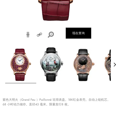
现在查询
紫色大明火（Grand Feu ）Paillonné 珐琅表盘。18K红金表壳。自动上链机芯。
68 小时动力储存。直径43 毫米。限量发行8 枚。