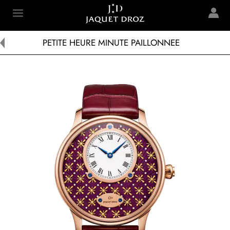
Skip to
main
Jaquet Droz
content
PETITE HEURE MINUTE PAILLONNEE