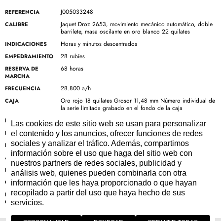
J005033248
REFERENCIA
Jaquet Droz 2653, movimiento mecánico automático, doble
CALIBRE
barrilete, masa oscilante en oro blanco 22 quilates
Horas y minutos descentrados
INDICACIONES
28 rubíes
EMPEDRAMIENTO
68 horas
RESERVA DE
MARCHA
28.800 a/h
FRECUENCIA
Oro rojo 18 quilates Grosor 11,48 mm Número individual de
CAJA
la serie limitada grabado en el fondo de la caja
43 mm
DIÁMETRO
Las cookies de este sitio web se usan para personalizar
Hasta 3 bar (30 metros)
ESTANQUEIDAD
el contenido y los anuncios, ofrecer funciones de redes
sociales y analizar el tráfico. Además, compartimos
Esfera paillonnée esmalte Grand Feu violeta oscuro
ESFERA
información sobre el uso que haga del sitio web con
Acero azulado
AGUJAS
nuestros partners de redes sociales, publicidad y
Piel de aligátor burdeos hecha a mano
PULSERA
análisis web, quienes pueden combinarla con otra
Hebilla ardillón en oro rojo 18 quilates
CIERRE
información que les haya proporcionado o que hayan
recopilado a partir del uso que haya hecho de sus
8
NUMERUS
CLAUSUS
servicios.