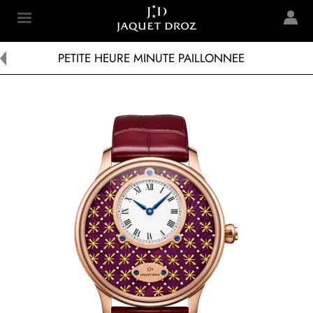
Skip to
main
Jaquet Droz
content
PETITE HEURE MINUTE PAILLONNEE