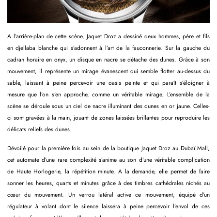
A l’arrière-plan de cette scène, Jaquet Droz a dessiné deux hommes, père et fils
en djellaba blanche qui s’adonnent à l’art de la fauconnerie. Sur la gauche du
cadran horaire en onyx, un disque en nacre se détache des dunes. Grâce à son
mouvement, il représente un mirage évanescent qui semble flotter au-dessus du
sable, laissant à peine percevoir une oasis peinte et qui paraît s’éloigner à
mesure que l’on s’en approche, comme un véritable mirage. L’ensemble de la
scène se déroule sous un ciel de nacre illuminant des dunes en or jaune. Celles-
ci sont gravées à la main, jouant de zones laissées brillantes pour reproduire les
délicats reliefs des dunes.
Dévoilé pour la première fois au sein de la boutique Jaquet Droz au Dubaï Mall,
cet automate d’une rare complexité s’anime au son d’une véritable complication
de Haute Horlogerie, la répétition minute. A la demande, elle permet de faire
sonner les heures, quarts et minutes grâce à des timbres cathédrales nichés au
cœur du mouvement. Un verrou latéral active ce mouvement, équipé d’un
régulateur à volant dont le silence laissera à peine percevoir l’envol de ces