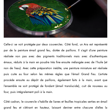
Celle-ci se voit protégée par deux couvercles. Côté fond, un Ara est représenté
par de la peinture émail grand feu, dotée de paillons. Il s’agit d’une peinture
réalisée non pas avec des pigments traditionnels mais avec d’authentiques
émaux, réduits à la main en poudre très fine ensuite mélangée avec de l’huile (et
non de l’eau). Avec cette préparation inédite, une peinture miniature est réalisée
puis cuite au four selon les mêmes règles que l’émail Grand Feu. L’artiste
procède ensuite au dépôt de paillons, également faits à la main, avant que
l’ensemble ne soit protégé de fondant (émail translucide), cuit de nouveau au
four, puis intégralement poli à la main.
Côté cadran, le couvercle s’habille de lianes et feuilles tropicales serties en émail
grand feu et s’étirant en hauteur, laissant deviner entre chacune d’elles la