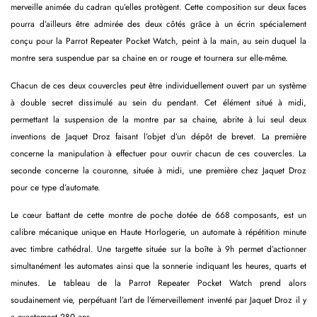
merveille animée du cadran qu’elles protègent. Cette composition sur deux faces
pourra d’ailleurs être admirée des deux côtés grâce à un écrin spécialement
conçu pour la Parrot Repeater Pocket Watch, peint à la main, au sein duquel la
montre sera suspendue par sa chaine en or rouge et tournera sur elle-même.
Chacun de ces deux couvercles peut être individuellement ouvert par un système
à double secret dissimulé au sein du pendant. Cet élément situé à midi,
permettant la suspension de la montre par sa chaine, abrite à lui seul deux
inventions de Jaquet Droz faisant l’objet d’un dépôt de brevet. La première
concerne la manipulation à effectuer pour ouvrir chacun de ces couvercles. La
seconde concerne la couronne, située à midi, une première chez Jaquet Droz
pour ce type d’automate.
Le cœur battant de cette montre de poche dotée de 668 composants, est un
calibre mécanique unique en Haute Horlogerie, un automate à répétition minute
avec timbre cathédral. Une targette située sur la boîte à 9h permet d’actionner
simultanément les automates ainsi que la sonnerie indiquant les heures, quarts et
minutes. Le tableau de la Parrot Repeater Pocket Watch prend alors
soudainement vie, perpétuant l’art de l’émerveillement inventé par Jaquet Droz il y