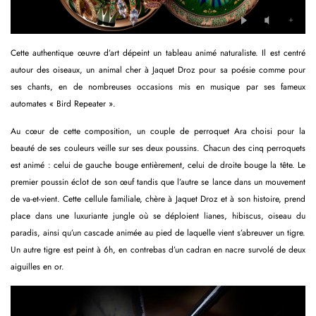
Cette authentique œuvre d’art dépeint un tableau animé naturaliste. Il est centré
autour des oiseaux, un animal cher à Jaquet Droz pour sa poésie comme pour
ses chants, en de nombreuses occasions mis en musique par ses fameux
automates « Bird Repeater ».
Au cœur de cette composition, un couple de perroquet Ara choisi pour la
beauté de ses couleurs veille sur ses deux poussins. Chacun des cinq perroquets
est animé : celui de gauche bouge entièrement, celui de droite bouge la tête. Le
premier poussin éclot de son œuf tandis que l’autre se lance dans un mouvement
de va-et-vient. Cette cellule familiale, chère à Jaquet Droz et à son histoire, prend
place dans une luxuriante jungle où se déploient lianes, hibiscus, oiseau du
paradis, ainsi qu’un cascade animée au pied de laquelle vient s’abreuver un tigre.
Un autre tigre est peint à 6h, en contrebas d’un cadran en nacre survolé de deux
aiguilles en or.