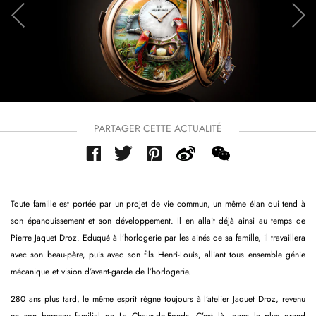
PARTAGER CETTE ACTUALITÉ
Toute famille est portée par un projet de vie commun, un même élan qui tend à
son épanouissement et son développement. Il en allait déjà ainsi au temps de
Pierre Jaquet Droz. Eduqué à l’horlogerie par les ainés de sa famille, il travaillera
avec son beau-père, puis avec son fils Henri-Louis, alliant tous ensemble génie
mécanique et vision d’avant-garde de l’horlogerie.
280 ans plus tard, le même esprit règne toujours à l’atelier Jaquet Droz, revenu
en son berceau familial de La Chaux-de-Fonds. C’est là, dans le plus grand