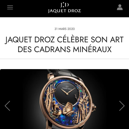
Skip to
main
Jaquet Droz
content
31 MARS 2020
JAQUET DROZ CÉLÈBRE SON ART
DES CADRANS MINÉRAUX