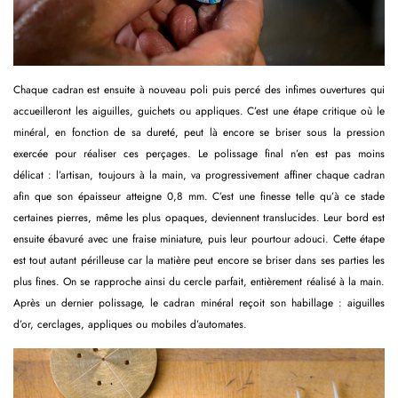
Chaque cadran est ensuite à nouveau poli puis percé des infimes ouvertures qui
accueilleront les aiguilles, guichets ou appliques. C’est une étape critique où le
minéral, en fonction de sa dureté, peut là encore se briser sous la pression
exercée pour réaliser ces perçages. Le polissage final n’en est pas moins
délicat : l’artisan, toujours à la main, va progressivement affiner chaque cadran
afin que son épaisseur atteigne 0,8 mm. C’est une finesse telle qu’à ce stade
certaines pierres, même les plus opaques, deviennent translucides. Leur bord est
ensuite ébavuré avec une fraise miniature, puis leur pourtour adouci. Cette étape
est tout autant périlleuse car la matière peut encore se briser dans ses parties les
plus fines. On se rapproche ainsi du cercle parfait, entièrement réalisé à la main.
Après un dernier polissage, le cadran minéral reçoit son habillage : aiguilles
d’or, cerclages, appliques ou mobiles d’automates.