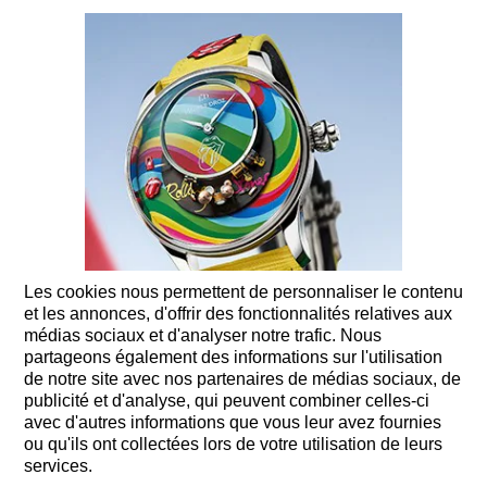
Les cookies nous permettent de personnaliser le contenu
et les annonces, d'offrir des fonctionnalités relatives aux
médias sociaux et d'analyser notre trafic. Nous
partageons également des informations sur l'utilisation
de notre site avec nos partenaires de médias sociaux, de
publicité et d'analyse, qui peuvent combiner celles-ci
03 JUILLET 2023
avec d'autres informations que vous leur avez fournies
ou qu'ils ont collectées lors de votre utilisation de leurs
THE ROLLING STONES AUTOMATON - ONLY WATCH 2023 :
services.
IT’S ONLY LOVE – AND I LIKE IT