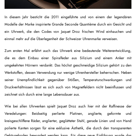
In diesem Jahr besticht die 2011 eingeführte und von einem der legendären
Modelle der Marke inspirierte Grande Seconde Quantième durch ein Gesicht und
ein Uhrwerk, die den Codes von Jaquet Droz frischen Wind einhauchen und
einmal mehr auf die Überlegenheit der Schweizer Uhrenmarke verweisen.
Zum ersten Mal erfährt auch das Uhrwerk eine bedeutende Weiterentwicklung,
die es dem Einbau einer Spiralfeder aus Silizium und einem Anker mit
umgekehrten Hörnern verdankt. Das höchst geschmeidige Silizium gehört zu den
Werkstoffen, dessen Verwendung nur wenige Uhrenhersteller beherrschen. Neben
seiner Unempfindlichkeit gegenüber Stößen, Temperaturschwankungen und
Druckverhältnissen lässt es sich auch von Magnetfeldern nicht beeinflussen und
zeichnet sich durch eine lange Lebensdauer aus.
Wie bei allen Uhrwerken spielt Jaquet Droz auch hier mit der Raffinesse der
Veredelungen: Beidseitig perlierte Platinen, anglierte, geformte und
kreisgeschliffene Räder, anglierter, geglätteter Stahl, gerade Linien und von Hand
polierte Kanten sorgen für eine exklusive Ästhetik, die durch den transparenten
Gehäuseboden bewundert werden kann. Für diese neue Einführung wurde das