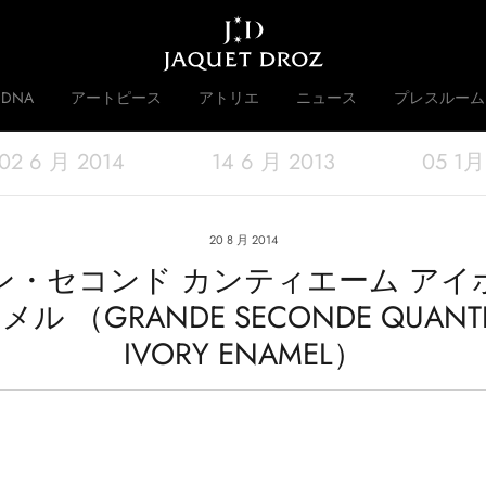
Skip to
main
content
DNA
アートピース
アトリエ
ニュース
プレスルーム
02 6 月 2014
14 6 月 2013
05 1月
 DISRUPTIVE LEGACY
歴史
20 8 月 2014
ン・セコンド カンティエーム アイ
ル （GRANDE SECONDE QUANTI
IVORY ENAMEL）