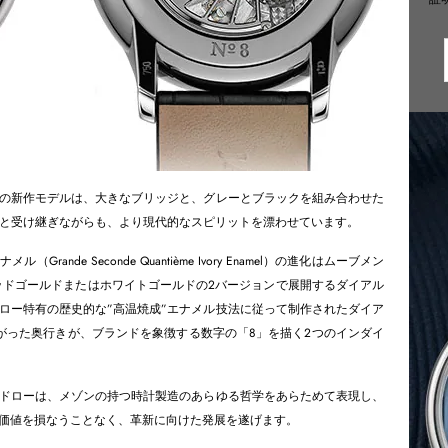
の新作モデルは、大きなブリッジと、グレーとブラックを組み合わせた
りと受け継ぎながらも、より現代的なスピリットを漂わせています。
ande Seconde Quantième Ivory Enamel）の進化はムーブメン
レッドゴールドまたはホワイトゴールドの2バージョンで展開するダイアル
ロー特有の歴史的な”高温焼成”エナメル技法に従って制作されたダイア
がった奥行きが、ブランドを象徴する数字の「8」を描く2つのインダイ
ドローは、メゾンの持つ時計製造のあらゆる哲学をあらためて表現し、
価値を損なうことなく、革新に向けた発展を遂げます。