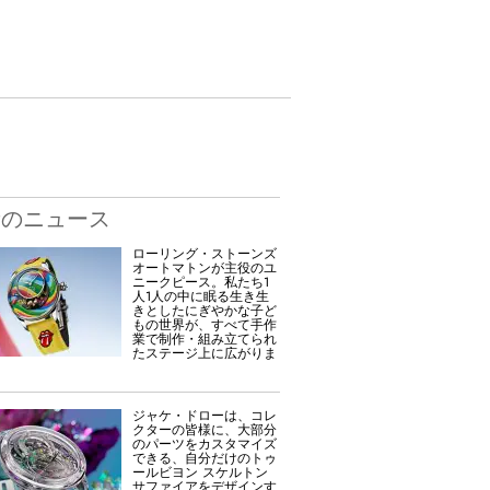
新のニュース
ローリング・ストーンズ
オートマトンが主役のユ
ニークピース。私たち1
人1人の中に眠る生き生
きとしたにぎやかな子ど
もの世界が、すべて手作
業で制作・組み立てられ
たステージ上に広がりま
ジャケ・ドローは、コレ
クターの皆様に、大部分
のパーツをカスタマイズ
できる、自分だけのトゥ
ールビヨン スケルトン
サファイアをデザインす