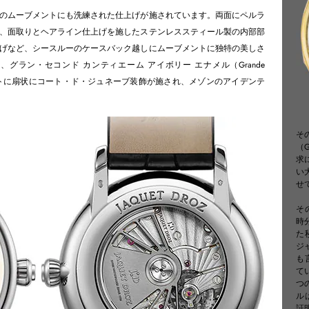
のムーブメントにも洗練された仕上げが施されています。両面にペルラ
、面取りとヘアライン仕上げを施したステンレススティール製の内部部
げなど、シースルーのケースバック越しにムーブメントに独特の美しさ
グラン・セコンド カンティエーム アイボリー エナメル（Grande
el）のムーブメントに扇状にコート・ド・ジュネーブ装飾が施され、メゾンのアイデンテ
そ
（G
求
い
せ
そ
時
た
ジ
も
て
つ
ル
証