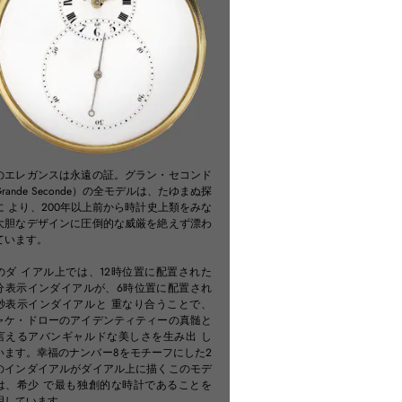
のエレガンスは永遠の証。グラン・セコンド
rande Seconde）の全モデルは、たゆまぬ探
に より、200年以上前から時計史上類をみな
大胆なデザインに圧倒的な威厳を絶えず漂わ
ています。
のダ イアル上では、12時位置に配置された
分表示インダイアルが、6時位置に配置され
秒表示インダイアルと 重なり合うことで、
ャケ・ドローのアイデンティティーの真髄と
言えるアバンギャルドな美しさを生み出 し
います。幸福のナンバー8をモチーフにした2
のインダイアルがダイアル上に描くこのモデ
は、希少 で最も独創的な時計であることを
明しています。