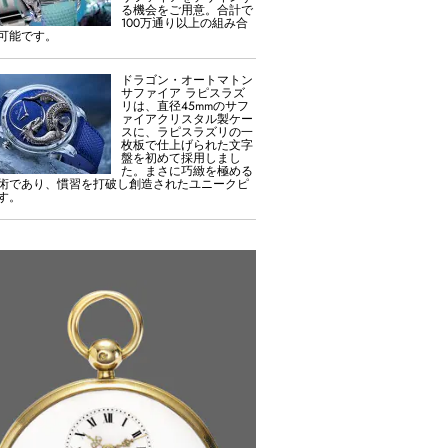
る機会をご用意。合計で
100万通り以上の組み合
可能です。
ドラゴン・オートマトン
サファイア ラピスラズ
リは、直径45mmのサフ
ァイアクリスタル製ケー
スに、ラピスラズリの一
枚板で仕上げられた文字
盤を初めて採用しまし
た。まさに巧緻を極める
術であり、慣習を打破し創造されたユニークピ
す。