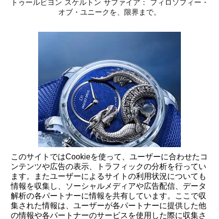
トゥールビヨン スケルトン サファイア： フィロソフィー・
オブ・ユニークを、限界まで。
このサイトではCookieを使って、ユーザーに合わせたコ
ンテンツや広告の表示、トラフィックの分析を行ってい
ます。またユーザーによるサイトの利用状況についても
情報を収集し、ソーシャルメディアや広告配信、データ
解析の各パートナーに情報を共有しています。ここで収
集された情報は、ユーザーが各パートナーに提供した他
05 7 月 2023
の情報や各パートナーのサービスを使用した際に収集さ