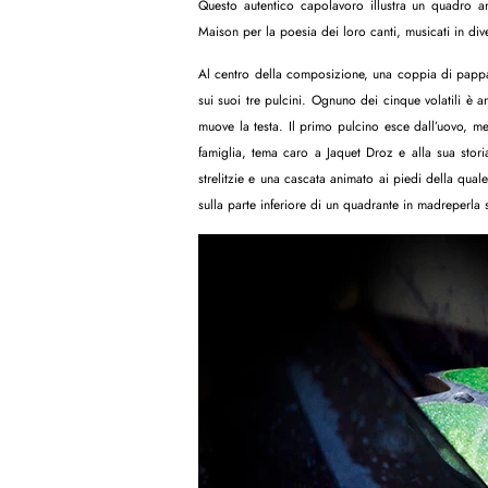
Questo autentico capolavoro illustra un quadro anim
Maison per la poesia dei loro canti, musicati in di
Al centro della composizione, una coppia di pappa
sui suoi tre pulcini. Ognuno dei cinque volatili è 
muove la testa. Il primo pulcino esce dall’uovo, me
famiglia, tema caro a Jaquet Droz e alla sua storia
strelitzie e una cascata animato ai piedi della qu
sulla parte inferiore di un quadrante in madreperla 