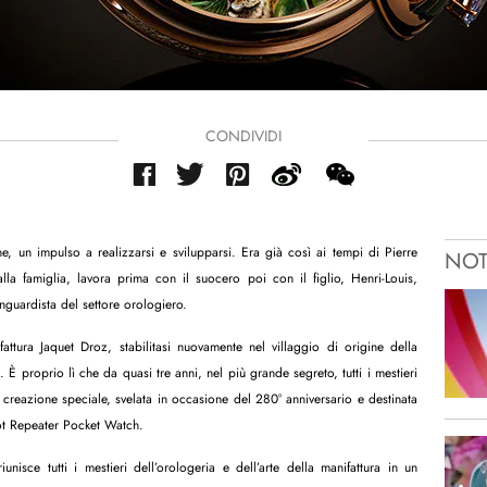
CONDIVIDI
, un impulso a realizzarsi e svilupparsi. Era già così ai tempi di Pierre
NOT
la famiglia, lavora prima con il suocero poi con il figlio, Henri-Louis,
guardista del settore orologiero.
ttura Jaquet Droz, stabilitasi nuovamente nel villaggio di origine della
È proprio lì che da quasi tre anni, nel più grande segreto, tutti i mestieri
creazione speciale, svelata in occasione del 280° anniversario e destinata
rot Repeater Pocket Watch.
isce tutti i mestieri dell’orologeria e dell’arte della manifattura in un