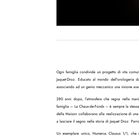
Ogni famiglia condivide un progetto di vita comune
Jaquet-Droz. Educato al mondo dell’orologeria dal
associando ad un genio meccanico una visione avan
280 anni dopo, l’atmosfera che regna nella manifa
famiglia – La Chaux-de-Fonds – è sempre la stessa. 
della Maison collaborano alla realizzazione di una 
a lasciare il segno nella storia di Jaquet Droz: Par
Un esemplare unico, Numerus Clausus 1/1, che riun