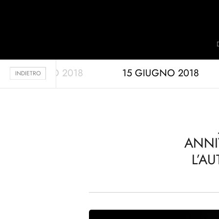
Jaquet Droz
10 LUGLIO 2018
15 GIUGNO 2018
A
INDIETRO
ANNI
L’A