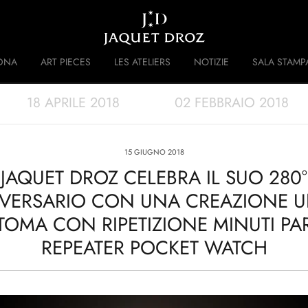
Skip to
main
content
DNA
ART PIECES
LES ATELIERS
NOTIZIE
SALA STAMP
18 APRILE 2018
02 FEBBRAIO 2018
 DISRUPTIVE LEGACY
STORIA
15 GIUGNO 2018
JAQUET DROZ CELEBRA IL SUO 280°
VERSARIO CON UNA CREAZIONE U
UTOMA CON RIPETIZIONE MINUTI PA
REPEATER POCKET WATCH