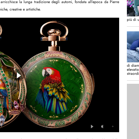
rricchisce la lunga tradizione degli automi, fondata all’epoca da Pierre
che, creative e artistiche.
più di 
di diam
elevati
straord