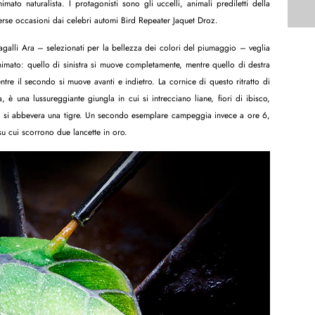
ato naturalista. I protagonisti sono gli uccelli, animali prediletti della
verse occasioni dai celebri automi Bird Repeater Jaquet Droz.
galli Ara – selezionati per la bellezza dei colori del piumaggio – veglia
animato: quello di sinistra si muove completamente, mentre quello di destra
ntre il secondo si muove avanti e indietro. La cornice di questo ritratto di
, è una lussureggiante giungla in cui si intrecciano liane, fiori di ibisco,
ale si abbevera una tigre. Un secondo esemplare campeggia invece a ore 6,
su cui scorrono due lancette in oro.