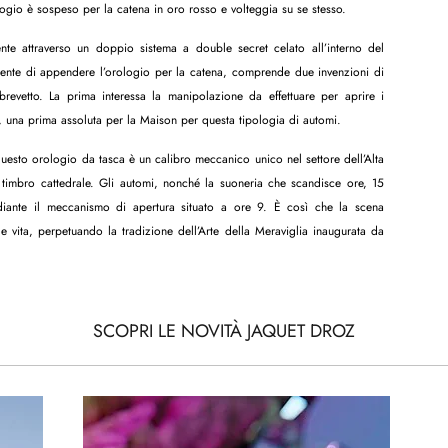
logio è sospeso per la catena in oro rosso e volteggia su se stesso.
te attraverso un doppio sistema a double secret celato all’interno del
nsente di appendere l’orologio per la catena, comprende due invenzioni di
revetto. La prima interessa la manipolazione da effettuare per aprire i
, una prima assoluta per la Maison per questa tipologia di automi.
esto orologio da tasca è un calibro meccanico unico nel settore dell’Alta
timbro cattedrale. Gli automi, nonché la suoneria che scandisce ore, 15
diante il meccanismo di apertura situato a ore 9. È così che la scena
 vita, perpetuando la tradizione dell’Arte della Meraviglia inaugurata da
SCOPRI LE NOVITÀ JAQUET DROZ