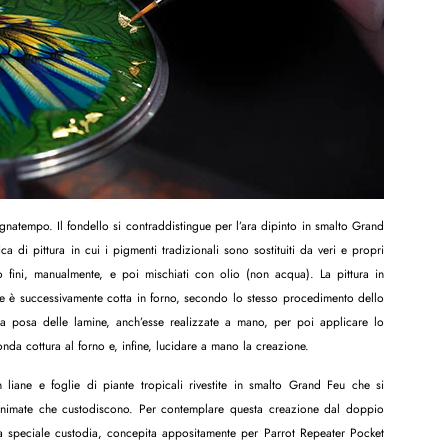
atempo. Il fondello si contraddistingue per l’ara dipinto in smalto Grand
ca di pittura in cui i pigmenti tradizionali sono sostituiti da veri e propri
o fini, manualmente, e poi mischiati con olio (non acqua). La pittura in
ne è successivamente cotta in forno, secondo lo stesso procedimento dello
la posa delle lamine, anch’esse realizzate a mano, per poi applicare lo
onda cottura al forno e, infine, lucidare a mano la creazione.
liane e foglie di piante tropicali rivestite in smalto Grand Feu che si
 animate che custodiscono. Per contemplare questa creazione dal doppio
na speciale custodia, concepita appositamente per Parrot Repeater Pocket