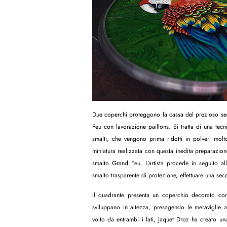
Due coperchi proteggono la cassa del prezioso segn
Feu con lavorazione paillons. Si tratta di una tecni
smalti, che vengono prima ridotti in polveri molt
miniatura realizzata con questa inedita preparazio
smalto Grand Feu. L’artista procede in seguito al
smalto trasparente di protezione, effettuare una sec
Il quadrante presenta un coperchio decorato con 
sviluppano in altezza, presagendo le meraviglie
volto da entrambi i lati, Jaquet Droz ha creato u