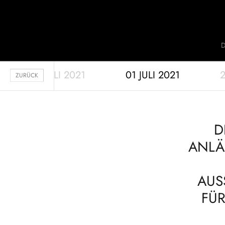
Jaquet Droz
20 JULI 2021
01 JULI 2021
2
A
ZURÜCK
D
ANLÄ
AUS
FÜR