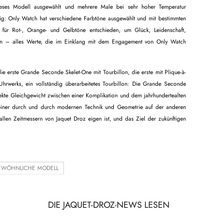
eses Modell ausgewählt und mehrere Male bei sehr hoher Temperatur
lig: Only Watch hat verschiedene Farbtöne ausgewählt und mit bestimmten
 für Rot-, Orange- und Gelbtöne entschieden, um Glück, Leidenschaft,
n – alles Werte, die im Einklang mit dem Engagement von Only Watch
ie erste Grande Seconde Skelet-One mit Tourbillon, die erste mit Plique-à-
 Uhrwerks, ein vollständig überarbeitetes Tourbillon: Die Grande Seconde
fekte Gleichgewicht zwischen einer Komplikation und dem jahrhundertealten
nd einer durch und durch modernen Technik und Geometrie auf der anderen
 allen Zeitmessern von Jaquet Droz eigen ist, und das Ziel der zukünftigen
EWÖHNLICHE MODELL
DIE JAQUET-DROZ-NEWS LESEN