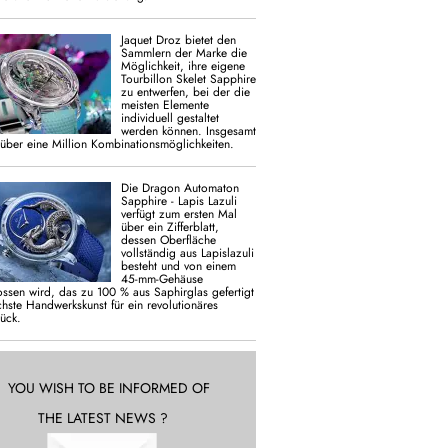
Jaquet Droz bietet den
Sammlern der Marke die
Möglichkeit, ihre eigene
Tourbillon Skelet Sapphire
zu entwerfen, bei der die
meisten Elemente
individuell gestaltet
werden können. Insgesamt
 über eine Million Kombinationsmöglichkeiten.
Die Dragon Automaton
Sapphire - Lapis Lazuli
verfügt zum ersten Mal
über ein Zifferblatt,
dessen Oberfläche
vollständig aus Lapislazuli
besteht und von einem
45-mm-Gehäuse
ssen wird, das zu 100 % aus Saphirglas gefertigt
chste Handwerkskunst für ein revolutionäres
tück.
YOU WISH TO BE INFORMED OF
THE LATEST NEWS ?