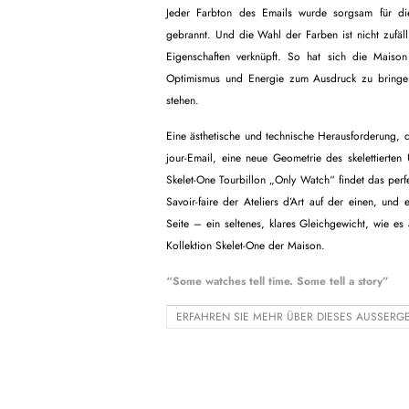
Jeder Farbton des Emails wurde sorgsam für di
gebrannt. Und die Wahl der Farben ist nicht zufäl
Eigenschaften verknüpft. So hat sich die Maison
Optimismus und Energie zum Ausdruck zu bringe
stehen.
Eine ästhetische und technische Herausforderung, d
jour-Email, eine neue Geometrie des skelettierten
Skelet-One Tourbillon „Only Watch“ findet das per
Savoir-faire der Ateliers d’Art auf der einen, u
Seite – ein seltenes, klares Gleichgewicht, wie es
Kollektion Skelet-One der Maison.
“Some watches tell time. Some tell a story”
ERFAHREN SIE MEHR ÜBER DIESES AUSSERG