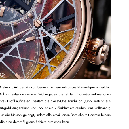
eliers d’Art der Maison bedient, um ein exklusives Plique-à-jour-Zifferblatt
-Auktion entworfen wurde. Wohingegen die letzten Plique-à-jour-Kreationen
es Profil aufwiesen, besteht die Skelet-One Tourbillon „Only Watch“ aus
gold eingerahmt sind. So ist ein Zifferblatt entstanden, das vollständig
ist die Maison gelangt, indem alle emaillierten Bereiche mit extrem feinem
die eine derart filigrane Schicht erreichen kann.