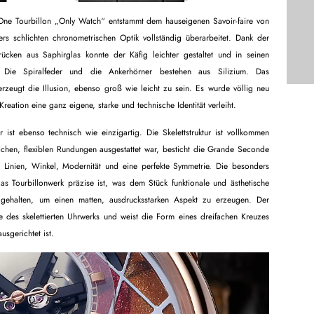
One Tourbillon „Only Watch“ entstammt dem hauseigenen Savoir-faire von
s schlichten chronometrischen Optik vollständig überarbeitet. Dank der
ücken aus Saphirglas konnte der Käfig leichter gestaltet und in seinen
. Die Spiralfeder und die Ankerhörner bestehen aus Silizium. Das
 erzeugt die Illusion, ebenso groß wie leicht zu sein. Es wurde völlig neu
Kreation eine ganz eigene, starke und technische Identität verleiht.
 ist ebenso technisch wie einzigartig. Die Skelettstruktur ist vollkommen
ichen, flexiblen Rundungen ausgestattet war, besticht die Grande Seconde
 Linien, Winkel, Modernität und eine perfekte Symmetrie. Die besonders
as Tourbillonwerk präzise ist, was dem Stück funktionale und ästhetische
 gehalten, um einen matten, ausdrucksstarken Aspekt zu erzeugen. Der
ie des skelettierten Uhrwerks und weist die Form eines dreifachen Kreuzes
usgerichtet ist.