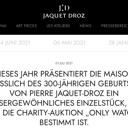
Skip to
main
content
DNA
ART PIECES
LES ATELIERS
NEWS
PRESSEBEREI
4 JUNI 2021
06 MAI 2021
28 JAN
 DISRUPTIVE LEGACY
GESCHICHTE
01 JULI 2021
IESES JAHR PRÄSENTIERT DIE MAIS
SSLICH DES 300-JÄHRIGEN GEBURT
VON PIERRE JAQUET-DROZ EIN
SERGEWÖHNLICHES EINZELSTÜCK,
 DIE CHARITY-AUKTION „ONLY WA
BESTIMMT IST.