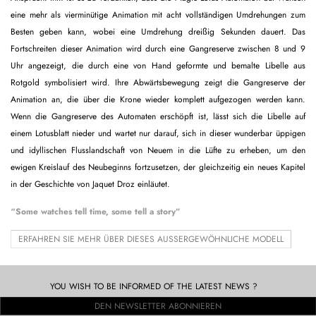
eine mehr als vierminütige Animation mit acht vollständigen Umdrehungen zum
Besten geben kann, wobei eine Umdrehung dreißig Sekunden dauert. Das
Fortschreiten dieser Animation wird durch eine Gangreserve zwischen 8 und 9
Uhr angezeigt, die durch eine von Hand geformte und bemalte Libelle aus
Rotgold symbolisiert wird. Ihre Abwärtsbewegung zeigt die Gangreserve der
Animation an, die über die Krone wieder komplett aufgezogen werden kann.
Wenn die Gangreserve des Automaten erschöpft ist, lässt sich die Libelle auf
einem Lotusblatt nieder und wartet nur darauf, sich in dieser wunderbar üppigen
und idyllischen Flusslandschaft von Neuem in die Lüfte zu erheben, um den
ewigen Kreislauf des Neubeginns fortzusetzen, der gleichzeitig ein neues Kapitel
in der Geschichte von Jaquet Droz einläutet.
“Some watches tell time, some tell a story”
ERFAHREN SIE MEHR ÜBER DIESES AUSSERGEWÖHNLICHE MODELL
YOU WISH TO BE INFORMED OF THE LATEST NEWS ?
DEN NEWSLETTER ABONNIEREN