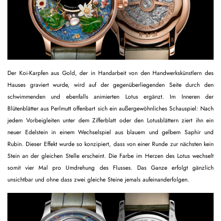
Der Koi-Karpfen aus Gold, der in Handarbeit von den Handwerkskünstlern des
Hauses graviert wurde, wird auf der gegenüberliegenden Seite durch den
schwimmenden und ebenfalls animierten Lotus ergänzt. Im Inneren der
Blütenblätter aus Perlmutt offenbart sich ein außergewöhnliches Schauspiel: Nach
jedem Vorbeigleiten unter dem Zifferblatt oder den Lotusblättern ziert ihn ein
neuer Edelstein in einem Wechselspiel aus blauem und gelbem Saphir und
Rubin. Dieser Effekt wurde so konzipiert, dass von einer Runde zur nächsten kein
Stein an der gleichen Stelle erscheint. Die Farbe im Herzen des Lotus wechselt
somit vier Mal pro Umdrehung des Flusses. Das Ganze erfolgt gänzlich
unsichtbar und ohne dass zwei gleiche Steine jemals aufeinanderfolgen.