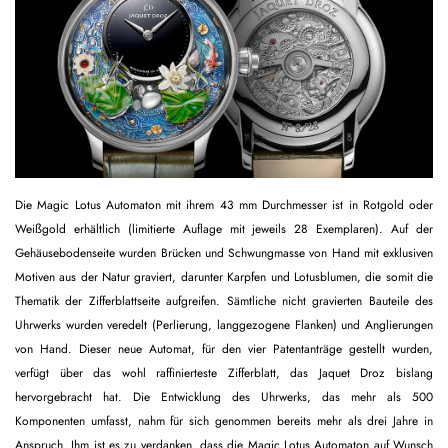
Die Magic Lotus Automaton mit ihrem 43 mm Durchmesser ist in Rotgold oder
Weißgold erhältlich (limitierte Auflage mit jeweils 28 Exemplaren). Auf der
Gehäusebodenseite wurden Brücken und Schwungmasse von Hand mit exklusiven
Motiven aus der Natur graviert, darunter Karpfen und Lotusblumen, die somit die
Thematik der Zifferblattseite aufgreifen. Sämtliche nicht gravierten Bauteile des
Uhrwerks wurden veredelt (Perlierung, langgezogene Flanken) und Anglierungen
von Hand. Dieser neue Automat, für den vier Patentanträge gestellt wurden,
verfügt über das wohl raffinierteste Zifferblatt, das Jaquet Droz bislang
hervorgebracht hat. Die Entwicklung des Uhrwerks, das mehr als 500
Komponenten umfasst, nahm für sich genommen bereits mehr als drei Jahre in
Anspruch. Ihm ist es zu verdanken, dass die Magic Lotus Automaton auf Wunsch