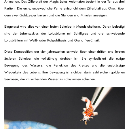
Animation. Das Zifferblatt der Magic Lotus Automaton besteht in der Tat aus drei
Partien. Die erste, unbewegliche Partie entspricht dem Zifferblatt aus Onyx, über
dem zwei Goldzeiger kreisen und die Stunden und Minuten anzeigen.
Eingefasst wird dies von einer festen Scheibe in Mondsichelform. Daran befestigt
sind der Lebenszyklus der Lotusblume mit Schilfgras und drei schwebende
Lotusblättern mit Weiß- oder Rotgoldbasis und Grand Feu-Email.
Diese Komposition der vier Jahreszeiten schwebt über einer dritten und letzten
äußeren Scheibe, die vollständig drehbar ist. Sie symbolisiert die ewige
Bewegung des Wassers, die Perfektion des Kreises und die unablässige
Wiederkehr des Lebens. Ihre Bewegung ist sichtbar dank zahlreichen goldenen
Seerosen, die im wirbelnden Wasser zu schwimmen scheinen.