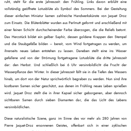
ruht, steht für die erste Jahreszeit: den Frühling. Links davon erblüht eine
vollständig geöffnete Lotusblüte als Symbol des Sommers. Bei der Gestaltung
dieser einfachen Miniatur kamen zahlreiche Handwerkskünste von Jaquet Droz
zum Einsatz. Die Blütenblätter wurden aus Perlmutt geformt und anschließend mit
einer feinen Schicht durchscheinender Farbe überzogen, die die Reliefs betont.
Das Herzstück bildet ein gelber Saphir, dessen goldene Krappen den Stempel
und die Staubgefäße bilden – bereit, vom Wind fortgetragen zu werden, um
ihrerseits neues Leben entstehen zu lassen. Daneben stellt eine ins Wasser
gefallene und von der Strömung fortgetragene Lotusblüte die dritte Jahreszeit
dar: den Herbst. Und schließlich bei 6 Uhr versinnbildlicht die Frucht der
Wasserpflanze den Winter. In dieser Jahreszeit fällt sie in die Tiefen des Wassers
hinab, um dort von der Natur sprichwörtlich begraben zu werden. Nun sind ihre
kostbaren Samen sicher geschützt, aus denen im Frühling neues Leben sprießen
wird. Jaquet Droz stellt die in ihrer Kapsel sicher geborgenen, aber dennoch
sichtbaren Samen durch sieben Diamanten dar, die das Licht des Lebens
versinnbildlichen.
Diese naturalistische Szene, ganz im Sinne des vor mehr als 280 Jahren von
Pierre Jaquet-Droz ersonnenen Geistes, offenbart sich in einer zyklischen