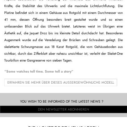
Kräfte, die Stabilität des Uhrwerks und die maximale Lichtdurchflutung. Die
Platine befindet sich in einem Gehäuse aus Rotgold mit einem Durchmesser von
41 mm, dessen Öffnung besonders breit gestaltet wurde und so einen
umfassenden Blick auf das Uhrwerk bietet. Letzteres weist im Übrigen eine
Ästhetik auf, die Jaquet Droz bis ins kleinste Detail durchdacht hat. Besonderes
Augenmerk wurde auf die Veredelung der Brücken und Schrauben gelegt. Die
skelettierte Schwungmasse aus 18 Karat Rotgold, die vom Gehäuseboden aus
sichtbar, durch das Zifferblatt aber nahezu unsichtbar ist, verleiht der Skelet-One
Tourbillon eine Gangreserve von sieben Tagen.
“Some watches tell time. Some tell a story”
ERFAHREN SIE MEHR ÜBER DIESES AUSSERGEWÖHNLICHE MODELL
YOU WISH TO BE INFORMED OF THE LATEST NEWS ?
DEN NEWSLETTER ABONNIEREN