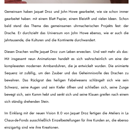
Gemeinsam haben Jaquet Droz und John Howe gearbeitet, wie sie schon immer
gearbeitet haben: mit einem Blatt Papier, einem Bleistift und vielen Ideen. Schon
bald stand das Thema des gemeinsamen uhrmacherischen Projekts fest: der
Drache. Er durchzieht das Universum von John Howe ebenso, wie er auch die
Jahrtausende, die Kulturen und die Kontinente durchwandert.
Diesen Drachen wollte Jaquet Droz zum Leben erwecken. Und weit mehr als das:
Mit insgesamt neun Animationen handelt es sich wahrscheinlich um eine der
komplexesten modernen Armbanduhren, die je entwickelt wurden. Die animierte
Sequenz ist zufällig, um den Zauber und das Geheimnisvolle des Drachen zu
bewahren. Das Rückgrat des heiligen Fabelwesens schlängelt sich wie sein
Schwanz, seine Augen und sein Kiefer öffnen und schließen sich, seine Zunge
bewegt sich, sein Kamm hebt und senkt sich und seine Klauen greifen nach einem
sich ständig drehenden Stein.
Im Einklang mit der neuen Vision 8.0 von Jaquet Droz fertigen die Ateliers in La
Chaux-de-Fonds ausschließlich Einzelbestellungen für ihre Kunden an, die ebenso
einzigartig sind wie ihre Kreationen.