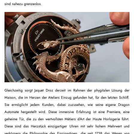
sind nahezu grenzenlos.
Gleichzeitig sorgt Jaquet Droz derzeit im Rahmen der phygitalen Lösung der
Maison, die im Herzen der Ateliers Einzug gefunden hat, für den letzten Schliff.
Sie ermöglicht jedem Kunden, dabei zuzusehen, wie seine eigene Dragon
Automate hergestellt wird. Diese immersive Erfahrung ist eine Premiere, eine
geheime Tür, die zu den wertvollsten Métiers d’Art der Haute Horlogerie führt.
Diese sind das Herzstück einzigartiger Uhren mit sehr hohem Mehrwert und
verkörpern die Philosophie des Einzigartigen, die seit 1738 das Wesen von