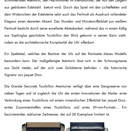
schimmernden Aventurin, den Nachthimmel im Kleinstformat, der von den Zeigern
aus gebläutem Edelstahl betont wird. Durch das Spiel mit den Lichteffekten und
dem Widerschein der Edelsteine setzt auch das Perlmutt als Ausdruck vollendeter
Eleganz einen dezenten Akzent. Das Stunden- und Minutenzifferblatt aus weißem
Perlmutt besticht durch seine exzellente Ablesbarkeit, während das in einem Käfig
aus Saphirglas geschützte Tourbillon den Blick gekonnt in seinen Bann zieht,
indem es die architektonische Komplexität der Uhr offenbart.
Ein Spektakel, welches der Besitzer der Uhr auf der Rückseite dieses Modells
bewundern kann: Der maßgefertigte Aventurin lässt sich in der Schwungmasse
aus Gold nieder, auf der sich zwei Goldsterne befinden – die historische
Signatur von Jaquet Droz.
Die Grande Seconde Tourbillon Aventurine verfügt über eine Gangreserve von
sieben Tagen und ist zugleich die Uhr der ersten Innovationen der Marke: erste
Verbindung eines Tourbillons mit einem mineralischen Zifferblatt bei Jaquet Droz,
erstes Zusammentreffen eines Tourbillons und eines 39-mm-Formats... Ein
faszinierender, exklusiver Zeitmesser, der auf 28 Exemplare limitiert ist.