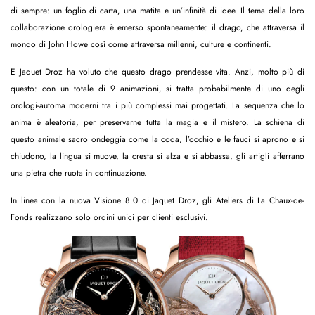
di sempre: un foglio di carta, una matita e un’infinità di idee. Il tema della loro
collaborazione orologiera è emerso spontaneamente: il drago, che attraversa il
mondo di John Howe così come attraversa millenni, culture e continenti.
E Jaquet Droz ha voluto che questo drago prendesse vita. Anzi, molto più di
questo: con un totale di 9 animazioni, si tratta probabilmente di uno degli
orologi-automa moderni tra i più complessi mai progettati. La sequenza che lo
anima è aleatoria, per preservarne tutta la magia e il mistero. La schiena di
questo animale sacro ondeggia come la coda, l’occhio e le fauci si aprono e si
chiudono, la lingua si muove, la cresta si alza e si abbassa, gli artigli afferrano
una pietra che ruota in continuazione.
In linea con la nuova Visione 8.0 di Jaquet Droz, gli Ateliers di La Chaux-de-
Fonds realizzano solo ordini unici per clienti esclusivi.