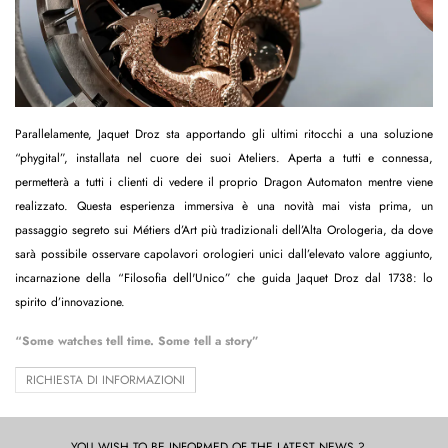
Parallelamente, Jaquet Droz sta apportando gli ultimi ritocchi a una soluzione
“phygital”, installata nel cuore dei suoi Ateliers. Aperta a tutti e connessa,
permetterà a tutti i clienti di vedere il proprio Dragon Automaton mentre viene
realizzato. Questa esperienza immersiva è una novità mai vista prima, un
passaggio segreto sui Métiers d’Art più tradizionali dell’Alta Orologeria, da dove
sarà possibile osservare capolavori orologieri unici dall’elevato valore aggiunto,
incarnazione della “Filosofia dell'Unico” che guida Jaquet Droz dal 1738: lo
spirito d’innovazione.
“Some watches tell time. Some tell a story”
RICHIESTA DI INFORMAZIONI
YOU WISH TO BE INFORMED OF THE LATEST NEWS ?