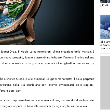
più di 
di diam
elevati
straord
r Jaquet Droz. Il Magic Lotus Automaton, ultima creazione della Maison, è
 di un nuovo progetto, ideato e assemblato in-house, l’automa è unico nel suo
 minuti che svela con la grazia e l’armonia di un giardino zen un vero e
e all’Antica Grecia e alle principali religioni monoteiste: il ciclo perpetuo
nifestano nella vita quotidiana con l’eterno avvicendarsi delle stagioni,
rra e degli astri.
a voluto rappresentare nel suo nuovo automa, ricorrendo al simbolo del
ro stagioni oppure, in base alla sensibilità di ognuno, le fasi della vita.