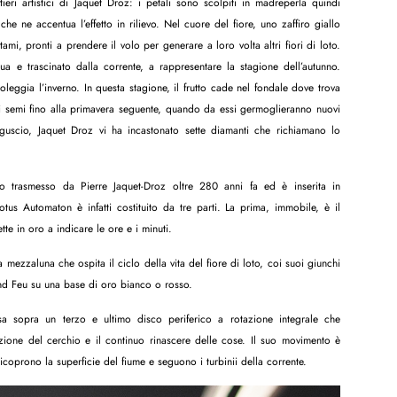
ieri artistici di Jaquet Droz: i petali sono scolpiti in madreperla quindi
 che ne accentua l’effetto in rilievo. Nel cuore del fiore, uno zaffiro giallo
tami, pronti a prendere il volo per generare a loro volta altri fiori di loto.
ua e trascinato dalla corrente, a rappresentare la stagione dell’autunno.
boleggia l’inverno. In questa stagione, il frutto cade nel fondale dove trova
si semi fino alla primavera seguente, quando da essi germoglieranno nuovi
l guscio, Jaquet Droz vi ha incastonato sette diamanti che richiamano lo
ito trasmesso da Pierre Jaquet-Droz oltre 280 anni fa ed è inserita in
tus Automaton è infatti costituito da tre parti. La prima, immobile, è il
te in oro a indicare le ore e i minuti.
mezzaluna che ospita il ciclo della vita del fiore di loto, coi suoi giunchi
rand Feu su una base di oro bianco o rosso.
a sopra un terzo e ultimo disco periferico a rotazione integrale che
zione del cerchio e il continuo rinascere delle cose. Il suo movimento è
icoprono la superficie del fiume e seguono i turbinii della corrente.