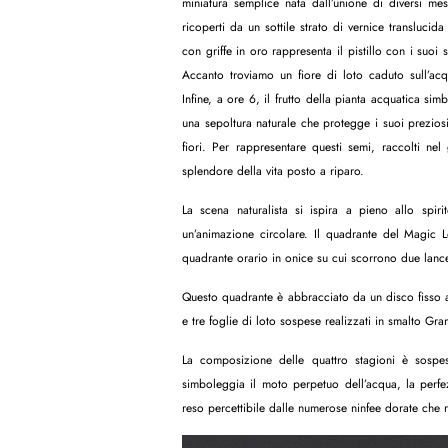
miniatura semplice nata dall’unione di diversi mest
ricoperti da un sottile strato di vernice translucida
con griffe in oro rappresenta il pistillo con i suoi s
Accanto troviamo un fiore di loto caduto sull’acq
Infine, a ore 6, il frutto della pianta acquatica sim
una sepoltura naturale che protegge i suoi prezio
fiori. Per rappresentare questi semi, raccolti ne
splendore della vita posto a riparo.
La scena naturalista si ispira a pieno allo spir
un’animazione circolare. Il quadrante del Magic Lo
quadrante orario in onice su cui scorrono due lancet
Questo quadrante è abbracciato da un disco fisso a 
e tre foglie di loto sospese realizzati in smalto G
La composizione delle quattro stagioni è sospes
simboleggia il moto perpetuo dell’acqua, la perfe
reso percettibile dalle numerose ninfee dorate che r