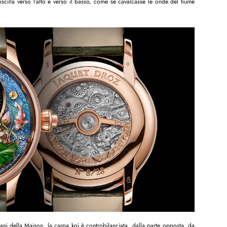
scilla verso l’alto e verso il basso, come se cavalcasse le onde del fiume
iani della Maison, la carpa koi è controbilanciata, dalla parte opposta, da