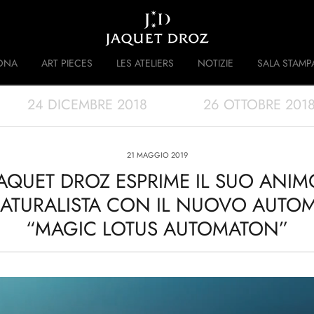
Skip to
main
content
DNA
ART PIECES
LES ATELIERS
NOTIZIE
SALA STAMP
24 DICEMBRE 2018
26 OTTOBRE 201
 DISRUPTIVE LEGACY
STORIA
21 MAGGIO 2019
JAQUET DROZ ESPRIME IL SUO ANIM
ATURALISTA CON IL NUOVO AUTO
“MAGIC LOTUS AUTOMATON”