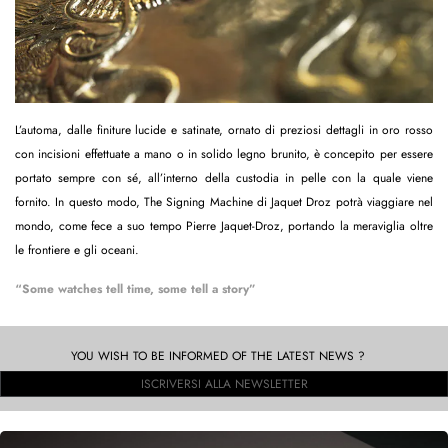
L’automa, dalle finiture lucide e satinate, ornato di preziosi dettagli in oro rosso
con incisioni effettuate a mano o in solido legno brunito, è concepito per essere
portato sempre con sé, all’interno della custodia in pelle con la quale viene
fornito. In questo modo, The Signing Machine di Jaquet Droz potrà viaggiare nel
mondo, come fece a suo tempo Pierre Jaquet-Droz, portando la meraviglia oltre
le frontiere e gli oceani.
“Some watches tell time, some tell a story”
YOU WISH TO BE INFORMED OF THE LATEST NEWS ?
ISCRIVERSI ALLA NEWSLETTER