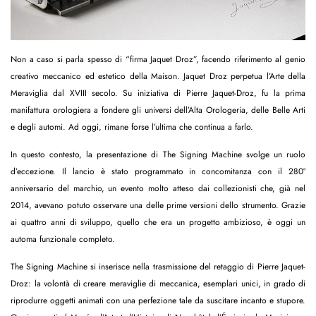
Non a caso si parla spesso di “firma Jaquet Droz”, facendo riferimento al genio
creativo meccanico ed estetico della Maison. Jaquet Droz perpetua l’Arte della
Meraviglia dal XVIII secolo. Su iniziativa di Pierre Jaquet-Droz, fu la prima
manifattura orologiera a fondere gli universi dell’Alta Orologeria, delle Belle Arti
e degli automi. Ad oggi, rimane forse l’ultima che continua a farlo.
In questo contesto, la presentazione di The Signing Machine svolge un ruolo
d’eccezione. Il lancio è stato programmato in concomitanza con il 280°
anniversario del marchio, un evento molto atteso dai collezionisti che, già nel
2014, avevano potuto osservare una delle prime versioni dello strumento. Grazie
ai quattro anni di sviluppo, quello che era un progetto ambizioso, è oggi un
automa funzionale completo.
The Signing Machine si inserisce nella trasmissione del retaggio di Pierre Jaquet-
Droz: la volontà di creare meraviglie di meccanica, esemplari unici, in grado di
riprodurre oggetti animati con una perfezione tale da suscitare incanto e stupore.