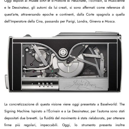
Oggi esposti al Musée d’Art et d’Histoire di Neuchâtel, l’Écrivain, la Musicienne
e le Dessinateur, gli automi da lui creati, si sono affermati come referenze di
quest’arte, attraversando epoche e continenti, dalla Corte spagnola a quella
dell’Imperatore della Cina, passando per Parigi, Londra, Ginevra e Mosca.
La concretizzazione di questa visione viene oggi presentata a Baselworld: The
Signing Machine. Ispirato a l’Écrivain e a Le Dessinateur, per l’automa sono stati
depositati due brevetti. La fluidità del movimento è stata rielaborata, per ottenere
firme più regolari, impeccabili. Oggi, lo strumento presenta inoltre