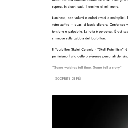
supera, in alcuni casi, il decimo di millimetro.
Luminosa, con volumi e colori vivaci e molteplici, la
vetro zaffiro – quasi si lascia sfiorare. Conferisce
tensione è palpabile. La lotta è perpetua. È qui sc
si muove sulla gabbia del tourbillon.
Il Tourbillon Skelet Ceramic - “Skull Pointillism” è
puntinismo frutto delle preferenze personali dei sing
“Some watches tell time. Some tell a story”
SCOPRITE DI PIÙ