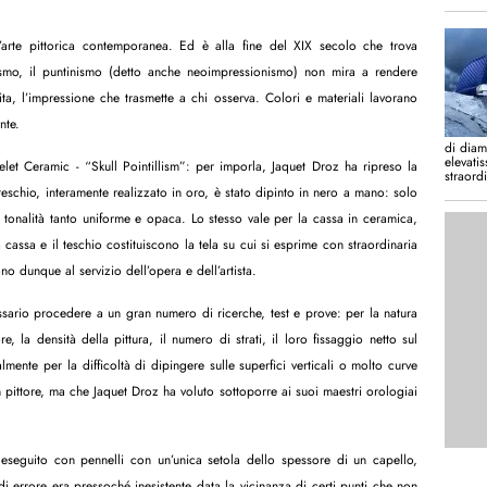
ell’arte pittorica contemporanea. Ed è alla fine del XIX secolo che trova
ionismo, il puntinismo (detto anche neoimpressionismo) non mira a rendere
ta, l’impressione che trasmette a chi osserva. Colori e materiali lavorano
nte.
di diam
elevati
let Ceramic - “Skull Pointillism”: per imporla, Jaquet Droz ha ripreso la
straord
teschio, interamente realizzato in oro, è stato dipinto in nero a mano: solo
tonalità tanto uniforme e opaca. Lo stesso vale per la cassa in ceramica,
cassa e il teschio costituiscono la tela su cui si esprime con straordinaria
no dunque al servizio dell’opera e dell’artista.
ssario procedere a un gran numero di ricerche, test e prove: per la natura
e, la densità della pittura, il numero di strati, il loro fissaggio netto sul
mente per la difficoltà di dipingere sulle superfici verticali o molto curve
un pittore, ma che Jaquet Droz ha voluto sottoporre ai suoi maestri orologiai
ta eseguito con pennelli con un’unica setola dello spessore di un capello,
 errore era pressoché inesistente data la vicinanza di certi punti che non