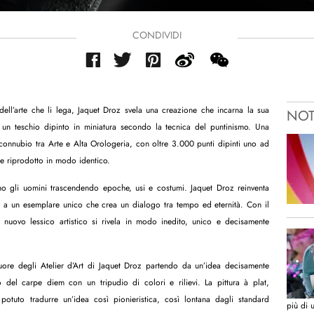
CONDIVIDI
dell’arte che li lega, Jaquet Droz svela una creazione che incarna la sua
NOT
con un teschio dipinto in miniatura secondo la tecnica del puntinismo. Una
connubio tra Arte e Alta Orologeria, con oltre 3.000 punti dipinti uno ad
e riprodotto in modo identico.
 gli uomini trascendendo epoche, usi e costumi. Jaquet Droz reinventa
ta a un esemplare unico che crea un dialogo tra tempo ed eternità. Con il
un nuovo lessico artistico si rivela in modo inedito, unico e decisamente
cuore degli Atelier d’Art di Jaquet Droz partendo da un’idea decisamente
 del carpe diem con un tripudio di colori e rilievi. La pittura à plat,
potuto tradurre un’idea così pionieristica, così lontana dagli standard
più di 