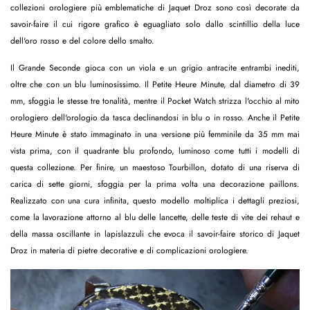
collezioni orologiere più emblematiche di Jaquet Droz sono così decorate da
savoir-faire il cui rigore grafico è eguagliato solo dallo scintillio della luce
dell'oro rosso e del colore dello smalto.
Il Grande Seconde gioca con un viola e un grigio antracite entrambi inediti,
oltre che con un blu luminosissimo. Il Petite Heure Minute, dal diametro di 39
mm, sfoggia le stesse tre tonalità, mentre il Pocket Watch strizza l'occhio al mito
orologiero dell'orologio da tasca declinandosi in blu o in rosso. Anche il Petite
Heure Minute è stato immaginato in una versione più femminile da 35 mm mai
vista prima, con il quadrante blu profondo, luminoso come tutti i modelli di
questa collezione. Per finire, un maestoso Tourbillon, dotato di una riserva di
carica di sette giorni, sfoggia per la prima volta una decorazione paillons.
Realizzato con una cura infinita, questo modello moltiplica i dettagli preziosi,
come la lavorazione attorno al blu delle lancette, delle teste di vite dei rehaut e
della massa oscillante in lapislazzuli che evoca il savoir-faire storico di Jaquet
Droz in materia di pietre decorative e di complicazioni orologiere.