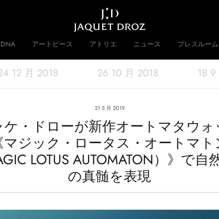
Skip to
main
content
DNA
アートピース
アトリエ
ニュース
プレスルーム
24 12 月 2018
26 10 月 2018
18 9
 DISRUPTIVE LEGACY
歴史
21 5 月 2019
ャケ・ドローが新作オートマタウォ
《マジック・ロータス・オートマト
GIC LOTUS AUTOMATON）》で
の真髄を表現