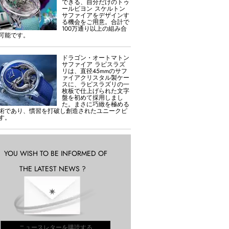
できる、自分だけのトゥ
ールビヨン スケルトン
サファイアをデザインす
る機会をご用意。合計で
100万通り以上の組み合
可能です。
ドラゴン・オートマトン
サファイア ラピスラズ
リは、直径45mmのサフ
ァイアクリスタル製ケー
スに、ラピスラズリの一
枚板で仕上げられた文字
盤を初めて採用しまし
た。まさに巧緻を極める
術であり、慣習を打破し創造されたユニークピ
す。
YOU WISH TO BE INFORMED OF
THE LATEST NEWS ?
ニュースレターを購読する