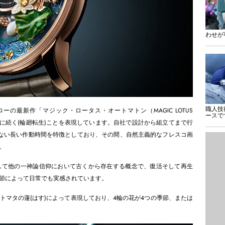
わせが
職人技
の最新作「マジック・ロータス・オートマトン（MAGIC LOTUS
ースで
永遠に続く(輪廻転生)ことを表現しています。自社で設計から組立てまで行
ない長い作動時間を特徴としており、その間、自然主義的なフレスコ画
。
して他の一神論信仰において古くから存在する概念で、復活そして再生
節によって日常でも実感されています。
トマタの蓮(はす)によって表現しており、4輪の花が4つの季節、または