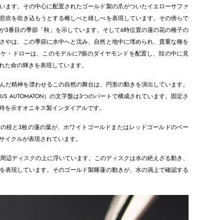
います。その中心に配置されたゴールド製の爪がついたイエローサファ
息吹を吹き込もうとする雌しべと雄しべを表現しています。その傍らで
が3番目の季節「秋」を示しています。そして6時位置の蓮の花の種子の
さやは、この季節に水中へと沈み、自然と地中に埋められ、貴重な種を
ケ・ドローは、このモデルに7個のダイヤモンドを配置し、殻の中に見
れた命の輝きを表現しています。
き込んだ精神を漂わせるこの自然の舞台は、円形の動きを演出しています。
TUS AUTOMATON）の文字盤は3つのパートで構成されています。固定さ
で時を示すオニキス製インダイアルです。
の枝と3枚の蓮の葉が、ホワイトゴールドまたはレッドゴールドのベー
フサイクルが表現されています。
の周辺ディスクの上に浮いています。このディスクは水の絶えざる動き、
を表現しています。そのゴールド製睡蓮の動きが、水の渦上で確認する