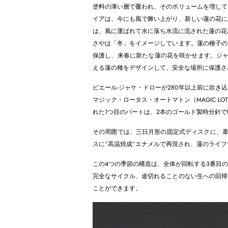
塗料の薄い層で覆われ、そのボリュームを増して
イアは、今にも風で舞い上がり、新しい蓮の花に
は、風に運ばれて水に落ち水流に流された蓮の花
さやは「冬」をイメージしています。蓮の種子の
保護し、来春に新たな蓮の花を咲かせます。ジャ
える蓮の種をデザインして、安全な場所に保護さ
ピエール-ジャケ・ドローが280年以上前に吹
マジック・ロータス・オートマトン（MAGIC LO
れた1つ目のパートは、2本のゴールド製時分針
その周囲では、三日月形の固定式ディスクに、葦
スに“高温焼成”エナメルで再現され、蓮のライ
この4つの季節の構造は、全体が回転する3番目
完全なサイクル、途切れることのない生への回帰
ことができます。