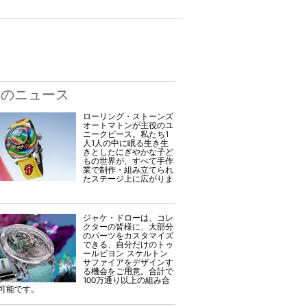
新のニュース
ローリング・ストーンズ
オートマトンが主役のユ
ニークピース。私たち1
人1人の中に眠る生き生
きとしたにぎやかな子ど
もの世界が、すべて手作
業で制作・組み立てられ
たステージ上に広がりま
ジャケ・ドローは、コレ
クターの皆様に、大部分
のパーツをカスタマイズ
できる、自分だけのトゥ
ールビヨン スケルトン
サファイアをデザインす
る機会をご用意。合計で
100万通り以上の組み合
可能です。