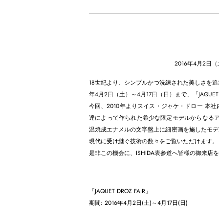
2016年4月2日
18世紀より、シンプルかつ洗練された美しさを追
年4月2日（土）～4月17日（日）まで、「JAQUET 
今回、2010年よりスイス・ジャケ・ドロー 
達によって作られた希少な限定モデルからなるア
温焼成エナメルの文字盤上に細密画を施したモデ
現代に受け継ぐ技術の数々をご覧いただけます。
是非この機会に、ISHIDA表参道へ皆様の御来
「JAQUET DROZ FAIR」
期間: 2016年4月2日(土)～4月17日(日)