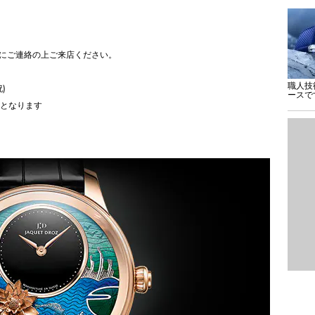
にご連絡の上ご来店ください。
職人技
祝)
ースで
となります