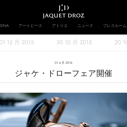
Skip to
main
content
DNA
アートピース
アトリエ
ニュース
プレスルーム
01 12 月 2015
30 10 月 2015
20 1
 DISRUPTIVE LEGACY
歴史
01 4 月 2016
ジャケ・ドローフェア開催