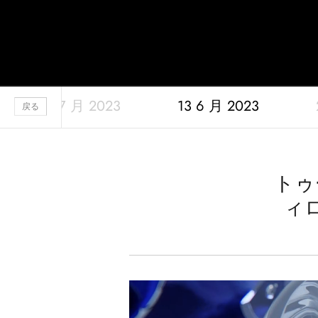
Jaquet Droz
04 7 月 2023
13 6 月 2023
A
戻る
トゥ
ィ