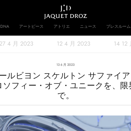
Skip to
main
content
DNA
アートピース
アトリエ
ニュース
プレスルーム
27 4 月 2023
12 4 月 2023
14 12
 DISRUPTIVE LEGACY
歴史
13 6 月 2023
ールビヨン スケルトン サファイア
ロソフィー・オブ・ユニークを、限
で。