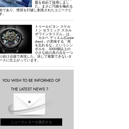
盤を初めて採用しまし
た。まさに巧緻を極める
術であり、慣習を打破し創造されたユニークピ
す。
トゥールビヨン スケル
トン セラミック スカル
ポワインタリズム」は、
「カルペ ディエム(Carpe
diem)」の意味する「死
を忘れるな」というシン
ボルを、3000個以上の
小さな絵の具の点を一つ
り続け点描で表現した。決して複製できないタ
ースに仕上がっています。
YOU WISH TO BE INFORMED OF
THE LATEST NEWS ?
ニュースレターを購読する