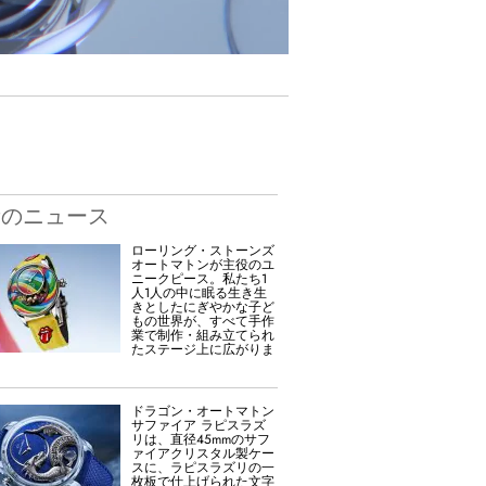
新のニュース
ローリング・ストーンズ
オートマトンが主役のユ
ニークピース。私たち1
人1人の中に眠る生き生
きとしたにぎやかな子ど
もの世界が、すべて手作
業で制作・組み立てられ
たステージ上に広がりま
ドラゴン・オートマトン
サファイア ラピスラズ
リは、直径45mmのサフ
ァイアクリスタル製ケー
スに、ラピスラズリの一
枚板で仕上げられた文字